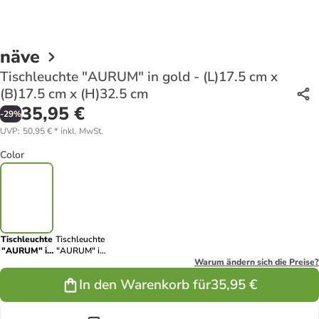
näve
Tischleuchte "AURUM" in gold - (L)17.5 cm x
(B)17.5 cm x (H)32.5 cm
35,95 €
-
29
%
UVP
:
50,95 €
*
inkl. MwSt.
Color
Tischleuchte
Tischleuchte
"AURUM" in
"AURUM" in
gold -
stahl-blank -
Warum ändern sich die Preise?
(L)17.5 cm x
(L)17.5 cm x
In den Warenkorb für
35,95 €
(B)17.5 cm x
(B)17.5 cm x
(H)32.5 cm
(H)33 cm