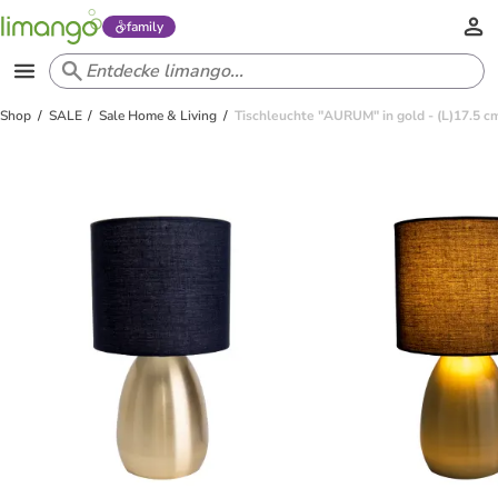
family
Shop
SALE
Sale Home & Living
Tischleuchte "AURUM" in gold - (L)17.5 c