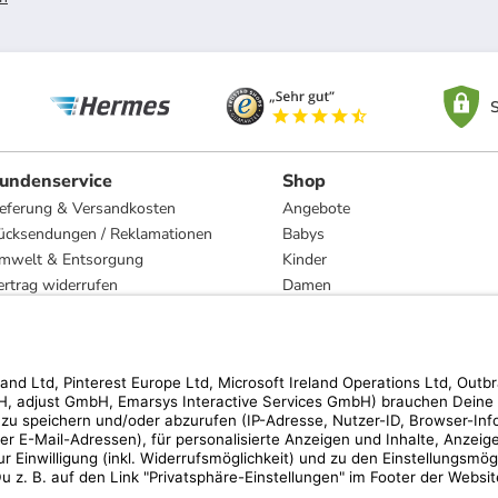
S
undenservice
Shop
ieferung & Versandkosten
Angebote
ücksendungen / Reklamationen
Babys
mwelt & Entsorgung
Kinder
ertrag widerrufen
Damen
esetzliche Gewährleistung und Reparatur
Herren
Wohnen
Trachten
Marken