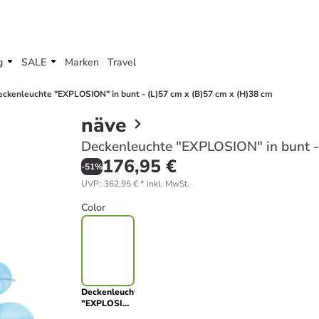
g
SALE
Marken
Travel
eckenleuchte "EXPLOSION" in bunt - (L)57 cm x (B)57 cm x (H)38 cm
näve
Deckenleuchte "EXPLOSION" in bunt - 
176,95 €
-
51
%
UVP
:
362,95 €
*
inkl. MwSt.
Color
Deckenleuchte
"EXPLOSION"
in bunt -