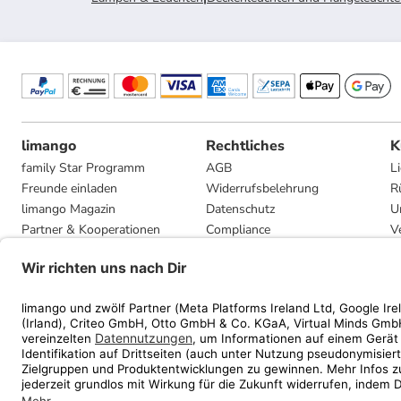
limango
Rechtliches
K
family Star Programm
AGB
L
Freunde einladen
Widerrufsbelehrung
R
limango Magazin
Datenschutz
U
Partner & Kooperationen
Compliance
V
Jobs
Impressum
G
Presse
Privatsphäre-Einstellungen
Mediadaten
Geschenkgutscheinbedingungen