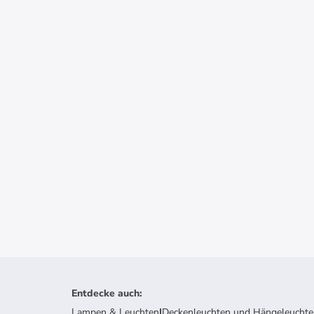
Entdecke auch
:
Lampen & Leuchten
|
Deckenleuchten und Hängeleuchte