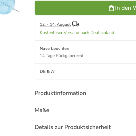
(L)57 cm x
In den 
(B)57 cm x
(H)38 cm
12. - 14. August
Kostenloser Versand nach Deutschland
Näve Leuchten
14 Tage Rückgaberecht
DE & AT
Produktinformation
Maße
Details zur Produktsicherheit