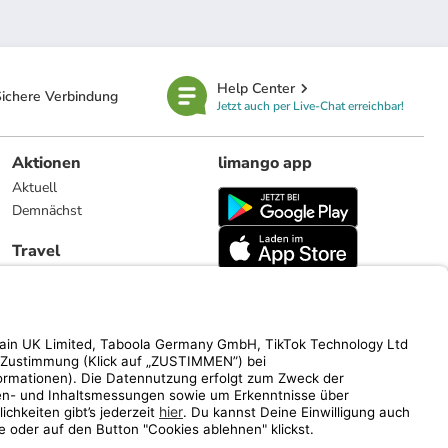
Help Center
ichere Verbindung
Jetzt auch per Live-Chat erreichbar!
Aktionen
limango app
Aktuell
Demnächst
Travel
Reiseangebote
limango.nl
limango.pl