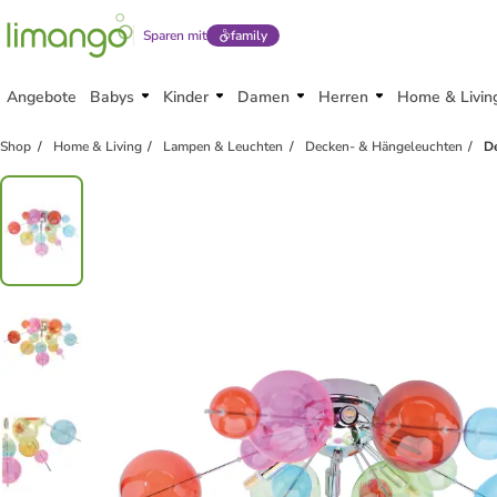
Sparen mit
family
Angebote
Babys
Kinder
Damen
Herren
Home & Livin
Shop
Home & Living
Lampen & Leuchten
Decken- & Hängeleuchten
D