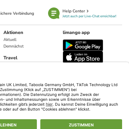
Help Center
ichere Verbindung
Jetzt auch per Live-Chat erreichbar!
Aktionen
limango app
Aktuell
Demnächst
Travel
Reiseangebote
limango.nl
limango.pl
ich auf den Streichpreis.
www.limango.de/einladen
vel).