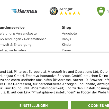
S
undenservice
Shop
ieferung & Versandkosten
Angebote
ücksendungen / Reklamationen
Babys
mwelt & Entsorgung
Kinder
ertrag widerrufen
Damen
esetzliche Gewährleistung und Reparatur
Herren
Wohnen
Trachten
Marken
hen der unverbindlichen Preisempfehlung des Herstellers. Prozentangaben beziehen s
 Teilnahmebedingungen unserer Freunde-werben-Freunde-Aktionen findest Du unter
lt nur für von limango versandte Ware (nicht für von Partnern versandte Ware und Tra