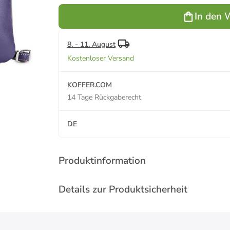
in orchid
in black/pace
in liguria
In den 
8. - 11. August
Kostenloser Versand
KOFFER.COM
14 Tage Rückgaberecht
DE
Produktinformation
Details zur Produktsicherheit