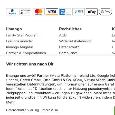
limango
Rechtliches
K
family Star Programm
AGB
L
Freunde einladen
Widerrufsbelehrung
R
limango Magazin
Datenschutz
U
Partner & Kooperationen
Compliance
V
Jobs
Impressum
G
Presse
Privatsphäre-Einstellungen
Mediadaten
Geschenkgutscheinbedingungen
* Streichpreise entsprec
ᵃ Die jeweils aktuellen
ᵇ Gi