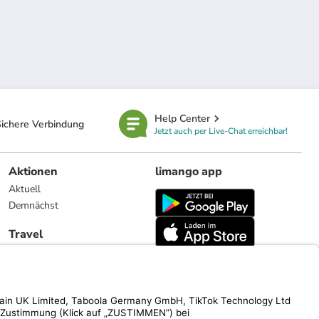
Help Center
ichere Verbindung
Jetzt auch per Live-Chat erreichbar!
Aktionen
limango app
Aktuell
Demnächst
Travel
Reiseangebote