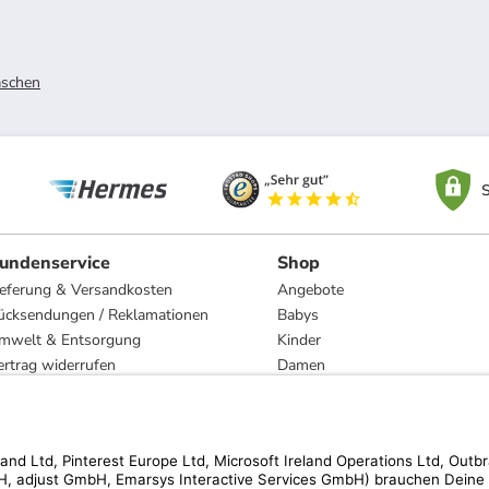
schen
S
undenservice
Shop
ieferung & Versandkosten
Angebote
ücksendungen / Reklamationen
Babys
mwelt & Entsorgung
Kinder
ertrag widerrufen
Damen
esetzliche Gewährleistung und Reparatur
Herren
Wohnen
Trachten
Marken