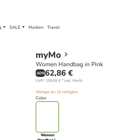
g
SALE
Marken
Travel
myMo
Women Handbag in Pink
62,86 €
-
60
%
UVP
:
159,95 €
*
inkl. MwSt.
Weniger als 10 verfügbar
Color
Women