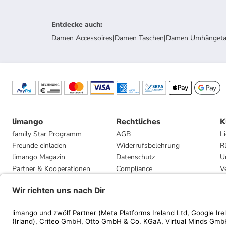
Entdecke auch
:
Damen Accessoires
|
Damen Taschen
|
Damen Umhängeta
limango
Rechtliches
K
family Star Programm
AGB
L
Freunde einladen
Widerrufsbelehrung
R
limango Magazin
Datenschutz
U
Partner & Kooperationen
Compliance
V
Jobs
Impressum
G
Presse
Privatsphäre-Einstellungen
Mediadaten
Geschenkgutscheinbedingungen