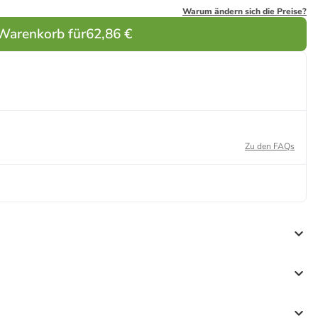
Warum ändern sich die Preise?
 Warenkorb für
62,86 €
Zu den FAQs