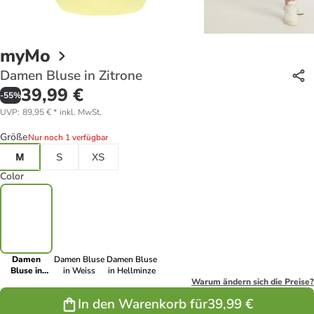
myMo
Damen Bluse in Zitrone
39,99 €
-
55
%
UVP
:
89,95 €
*
inkl. MwSt.
Größe
Nur noch 1 verfügbar
M
S
XS
Color
Damen
Damen Bluse
Damen Bluse
Bluse in
in Weiss
in Hellminze
Zitrone
Warum ändern sich die Preise?
In den Warenkorb für
39,99 €