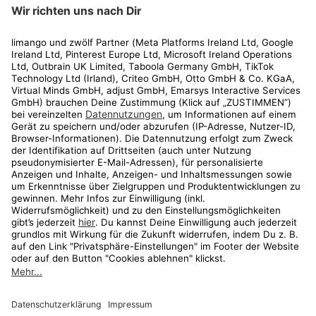
limango
Rechtliches
Kundenservice
Shop
Aktionen
Travel