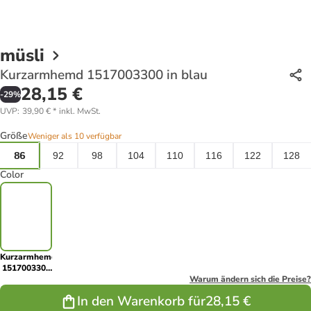
müsli
Kurzarmhemd 1517003300 in blau
28,15 €
-
29
%
UVP
:
39,90 €
*
inkl. MwSt.
Größe
Weniger als 10 verfügbar
86
92
98
104
110
116
122
128
Color
Kurzarmhemd
1517003300
in blau
Warum ändern sich die Preise?
In den Warenkorb für
28,15 €