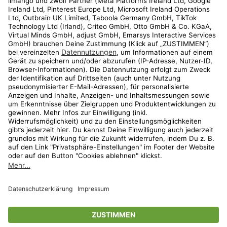
Kundenservice
Shop
Aktionen
Travel
limango.nl
limango.pl
* Streichpreise entsprechen der unverbindlichen Preisempfehlung des