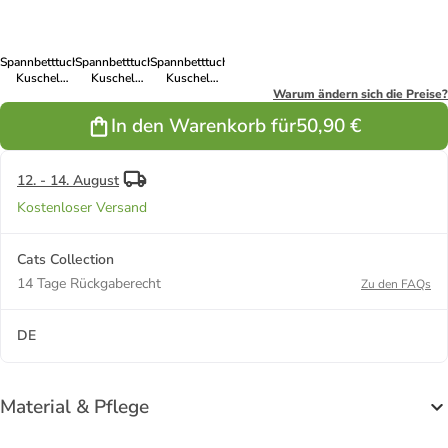
cappuccino
Spannbetttuch
Spannbetttuch
Spannbetttuch
Kuschel
Kuschel
Kuschel
flausch 180 -
flausch 180 -
flausch 180 -
Warum ändern sich die Preise?
200 x 200 cm
200 x 200 cm
200 x 200 cm
In den Warenkorb für
50,90 €
in natur
in bleu
in weiß
12. - 14. August
Kostenloser Versand
Cats Collection
14 Tage Rückgaberecht
Zu den FAQs
DE
Material & Pflege