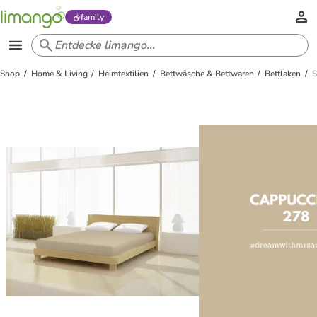
family
Shop
Home & Living
Heimtextilien
Bettwäsche & Bettwaren
Bettlaken
S