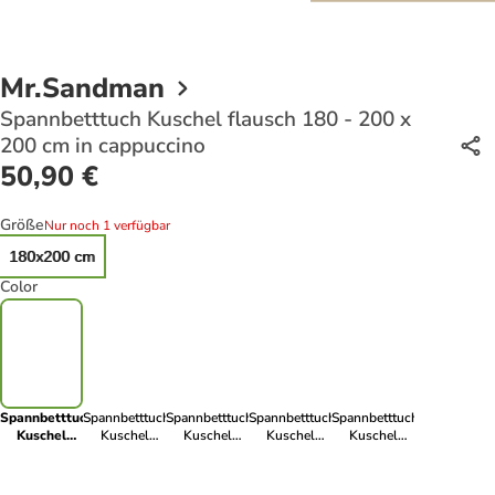
Mr.Sandman
Spannbetttuch Kuschel flausch 180 - 200 x
200 cm in cappuccino
50,90 €
Größe
Nur noch 1 verfügbar
180x200 cm
Color
Spannbetttuch
Spannbetttuch
Spannbetttuch
Spannbetttuch
Spannbetttuch
Kuschel
Kuschel
Kuschel
Kuschel
Kuschel
flausch 180 -
flausch 180 -
flausch 180 -
flausch 180 -
flausch 180 -
200 x 200 cm
200 x 200 cm
200 x 200 cm
200 x 200 cm
200 x 200 cm
in
in rot
in apfel
in perlmutt
in petrol