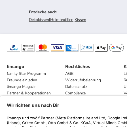
Entdecke auch
:
Dekokissen
|
Heimtextilien
|
Kissen
limango
Rechtliches
K
family Star Programm
AGB
L
Freunde einladen
Widerrufsbelehrung
R
limango Magazin
Datenschutz
U
Partner & Kooperationen
Compliance
V
Jobs
Impressum
G
Presse
Privatsphäre-Einstellungen
Mediadaten
Geschenkgutscheinbedingungen