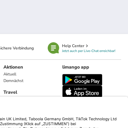
Help Center
ichere Verbindung
Jetzt auch per Live-Chat erreichbar!
Aktionen
limango app
Aktuell
Demnächst
Travel
Reiseangebote