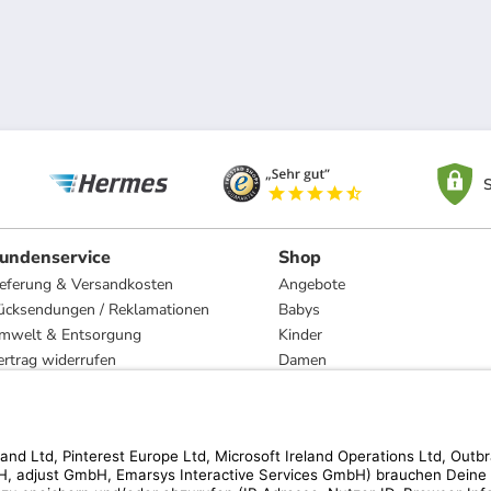
S
undenservice
Shop
ieferung & Versandkosten
Angebote
ücksendungen / Reklamationen
Babys
mwelt & Entsorgung
Kinder
ertrag widerrufen
Damen
esetzliche Gewährleistung und Reparatur
Herren
Wohnen
Trachten
Marken