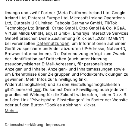
Rechtliches
Kundenservice
Shop
Aktionen
Travel
limango.nl
limango.pl