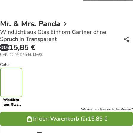
Mr. & Mrs. Panda
Windlicht aus Glas Einhorn Gärtner ohne
Spruch in Transparent
15,85 €
-
31
%
UVP
:
22,99 €
*
inkl. MwSt.
Color
Windlicht
aus Glas
Einhorn
Warum ändern sich die Preise?
Gärtner
In den Warenkorb für
15,85 €
ohne Spruch
in
Transparent