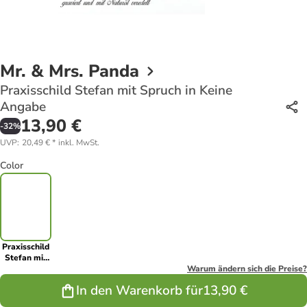
Mr. & Mrs. Panda
Praxisschild Stefan mit Spruch in Keine
Angabe
13,90 €
-
32
%
UVP
:
20,49 €
*
inkl. MwSt.
Color
Praxisschild
Stefan mit
Spruch in
Warum ändern sich die Preise?
Keine
In den Warenkorb für
13,90 €
Angabe