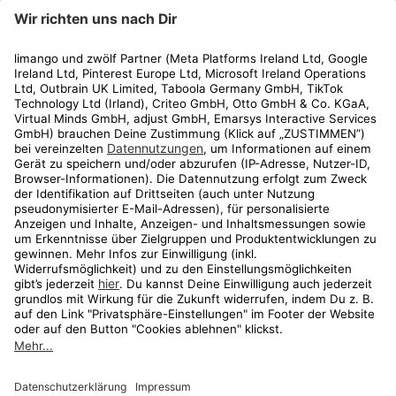
limango
Rechtliches
Kundenservice
Shop
Aktionen
Travel