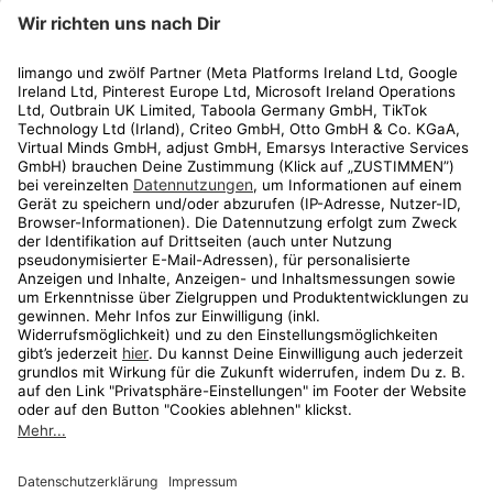
limango
Rechtliches
Kundenservice
Shop
Aktionen
Travel