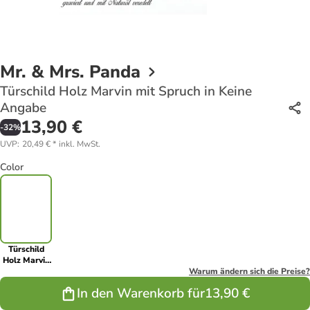
Mr. & Mrs. Panda
Türschild Holz Marvin mit Spruch in Keine
Angabe
13,90 €
-
32
%
UVP
:
20,49 €
*
inkl. MwSt.
Color
Türschild
Holz Marvin
mit Spruch in
Warum ändern sich die Preise?
Keine
In den Warenkorb für
13,90 €
Angabe