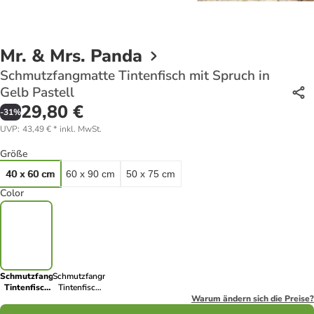
Mr. & Mrs. Panda
Schmutzfangmatte Tintenfisch mit Spruch in
Gelb Pastell
29,80 €
-
31
%
UVP
:
43,49 €
*
inkl. MwSt.
Größe
40 x 60 cm
60 x 90 cm
50 x 75 cm
Color
Schmutzfangmatte
Schmutzfangmatte
Tintenfisch
Tintenfisch
mit Spruch in
mit Spruch in
Warum ändern sich die Preise?
Gelb Pastell
Schwarz