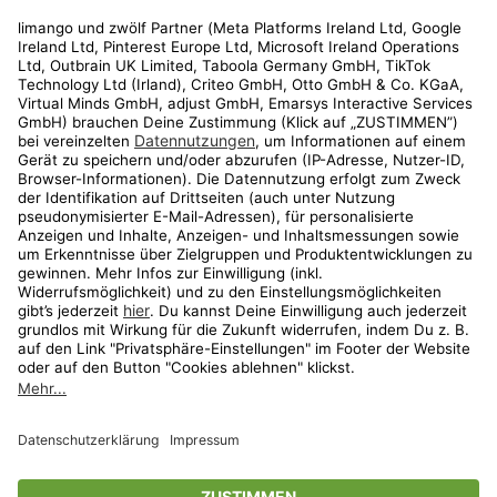
Rechtliches
Kundenservice
Shop
Aktionen
Travel
limango.nl
limango.pl