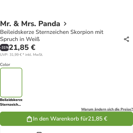
Mr. & Mrs. Panda
Beileidskerze Sternzeichen Skorpion mit
Spruch in Weiß
21,85 €
-
31
%
UVP
:
31,99 €
*
inkl. MwSt.
Color
Beileidskerze
Sternzeichen
Skorpion mit
Warum ändern sich die Preise?
Spruch in
In den Warenkorb für
21,85 €
Weiß