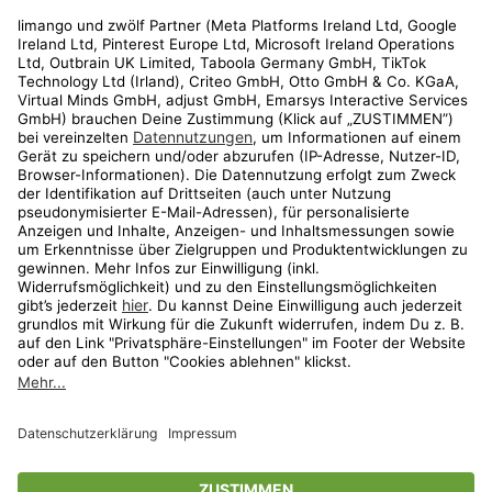
Rechtliches
Kundenservice
Shop
Aktionen
Travel
limango.nl
limango.pl