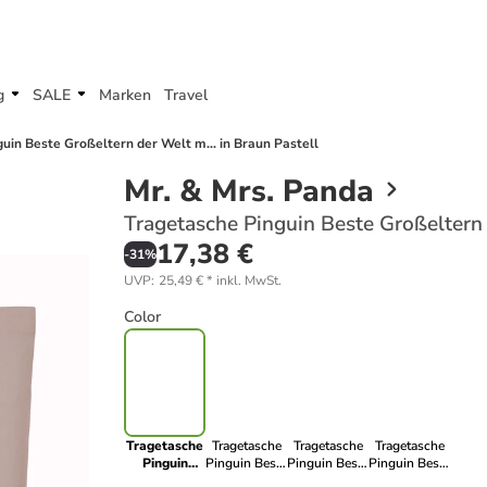
g
SALE
Marken
Travel
uin Beste Großeltern der Welt m... in Braun Pastell
Mr. & Mrs. Panda
Tragetasche Pinguin Beste Großeltern 
17,38 €
-
31
%
UVP
:
25,49 €
*
inkl. MwSt.
Color
Tragetasche
Tragetasche
Tragetasche
Tragetasche
Pinguin
Pinguin Beste
Pinguin Beste
Pinguin Beste
Beste
Großeltern
Großeltern
Großeltern