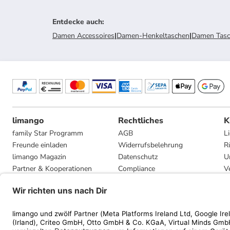
Entdecke auch
:
Damen Accessoires
|
Damen-Henkeltaschen
|
Damen Tas
limango
Rechtliches
K
family Star Programm
AGB
L
Freunde einladen
Widerrufsbelehrung
R
limango Magazin
Datenschutz
U
Partner & Kooperationen
Compliance
V
Jobs
Impressum
G
Presse
Privatsphäre-Einstellungen
Mediadaten
Geschenkgutscheinbedingungen