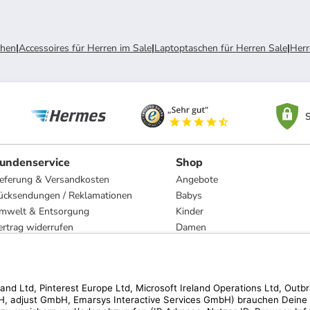
chen
|
Accessoires für Herren im Sale
|
Laptoptaschen für Herren Sale
|
Herr
S
undenservice
Shop
ieferung & Versandkosten
Angebote
ücksendungen / Reklamationen
Babys
mwelt & Entsorgung
Kinder
ertrag widerrufen
Damen
esetzliche Gewährleistung und Reparatur
Herren
Wohnen
Trachten
Marken