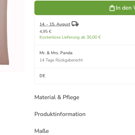
Großeltern
der Welt m...
der Welt m...
der Welt m...
In den
der Welt m...
in Creme
in Schwarz
in Sky Blue
in Braun
Pastell
14. - 15. August
4,95 €
Kostenlose Lieferung ab 30,00 €
Mr. & Mrs. Panda
14 Tage Rückgaberecht
DE
Material & Pflege
Produktinformation
Maße