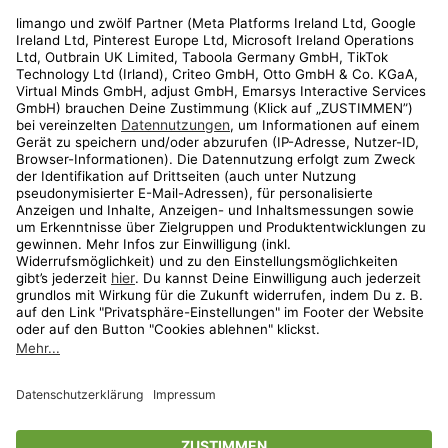
Rechtliches
Kundenservice
Shop
Aktionen
Travel
limango.nl
limango.pl