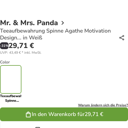
Mr. & Mrs. Panda
Teeaufbewahrung Spinne Agathe Motivation
Design... in Weiß
29,71 €
-
31
%
UVP
:
43,49 €
*
inkl. MwSt.
Color
Teeaufbewahrung
Spinne
Agathe
Warum ändern sich die Preise?
Motivation
In den Warenkorb für
29,71 €
Design... in
Weiß