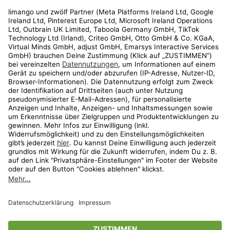
Rechtliches
Kundenservice
Shop
Aktionen
Travel
limango.nl
limango.pl