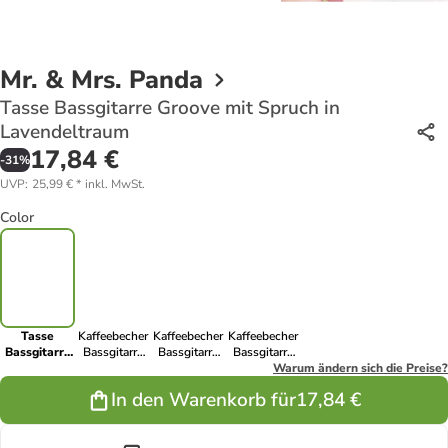
Mr. & Mrs. Panda
Tasse Bassgitarre Groove mit Spruch in
Lavendeltraum
17,84 €
-
31
%
UVP
:
25,99 €
*
inkl. MwSt.
Color
Tasse
Kaffeebecher
Kaffeebecher
Kaffeebecher
Bassgitarre
Bassgitarre
Bassgitarre
Bassgitarre
Groove mit
Groove mit
Groove mit
Groove mit
Warum ändern sich die Preise?
Spruch in
Spruch in
Spruch in
Spruch in
In den Warenkorb für
17,84 €
Lavendeltraum
Weiß
Meeresbrise
Schwarz