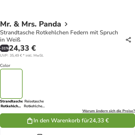
Mr. & Mrs. Panda
Strandtasche Rotkehlchen Federn mit Spruch
in Weiß
24,33 €
-
31
%
UVP
:
35,49 €
*
inkl. MwSt.
Color
Strandtasche
Reisetasche
Rotkehlchen
Rotkehlchen
Federn mit
Federn mit
Warum ändern sich die Preise?
Spruch in
Spruch in
In den Warenkorb für
24,33 €
Weiß
Gelb Pastell