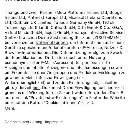
Rechtliches
Kundenservice
Shop
Aktionen
Travel
limango.nl
limango.pl