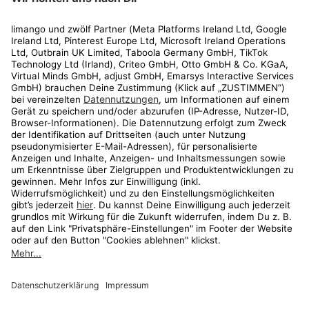
Rechtliches
Kundenservice
Shop
Aktionen
Travel
limango.nl
limango.pl