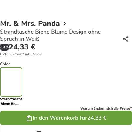
Mr. & Mrs. Panda
Strandtasche Biene Blume Design ohne
Spruch in Weiß
24,33 €
-
31
%
UVP
:
35,49 €
*
inkl. MwSt.
Color
Strandtasche
Biene Blume
Design ohne
Warum ändern sich die Preise?
Spruch in
In den Warenkorb für
24,33 €
Weiß