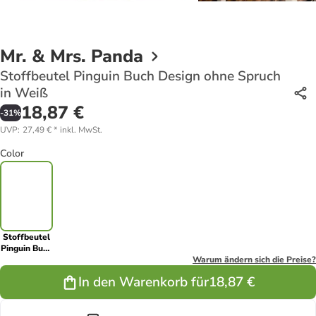
Mr. & Mrs. Panda
Stoffbeutel Pinguin Buch Design ohne Spruch
in Weiß
18,87 €
-
31
%
UVP
:
27,49 €
*
inkl. MwSt.
Color
Stoffbeutel
Pinguin Buch
Design ohne
Warum ändern sich die Preise?
Spruch in
In den Warenkorb für
18,87 €
Weiß