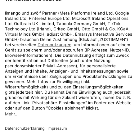
Rechtliches
Kundenservice
Shop
Aktionen
Travel
limango.nl
limango.pl