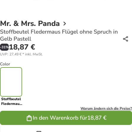
Mr. & Mrs. Panda
Stoffbeutel Fledermaus Flügel ohne Spruch in
Gelb Pastell
18,87 €
-
31
%
UVP
:
27,49 €
*
inkl. MwSt.
Color
Stoffbeutel
Fledermaus
Flügel ohne
Warum ändern sich die Preise?
Spruch in
In den Warenkorb für
18,87 €
Gelb Pastell