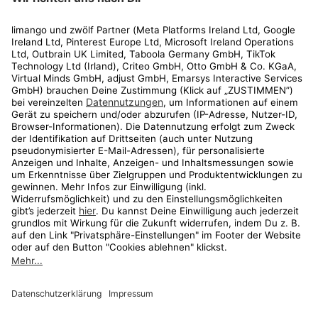
Rechtliches
Kundenservice
Shop
Aktionen
Travel
limango.nl
limango.pl