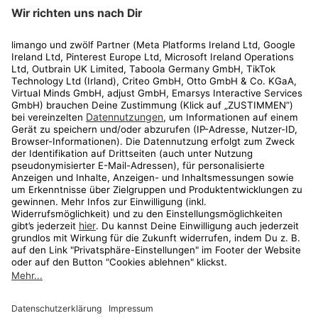
limango
Rechtliches
Kundenservice
Shop
Aktionen
Travel