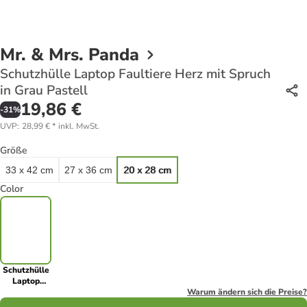
Mr. & Mrs. Panda
Schutzhülle Laptop Faultiere Herz mit Spruch
in Grau Pastell
19,86 €
-
31
%
UVP
:
28,99 €
*
inkl. MwSt.
Größe
33 x 42 cm
27 x 36 cm
20 x 28 cm
Color
Schutzhülle
Laptop
Faultiere
Warum ändern sich die Preise?
Herz mit