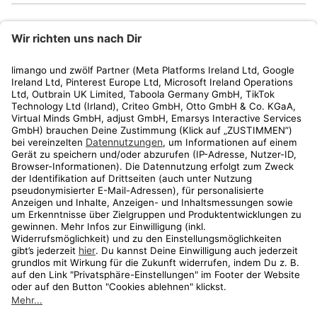
limango
Rechtliches
Kundenservice
Shop
Aktionen
Travel