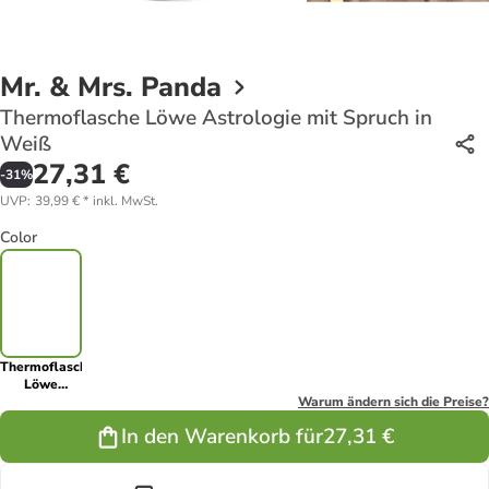
Mr. & Mrs. Panda
Thermoflasche Löwe Astrologie mit Spruch in
Weiß
27,31 €
-
31
%
UVP
:
39,99 €
*
inkl. MwSt.
Color
Thermoflasche
Löwe
Astrologie
Warum ändern sich die Preise?
mit Spruch in
In den Warenkorb für
27,31 €
Weiß