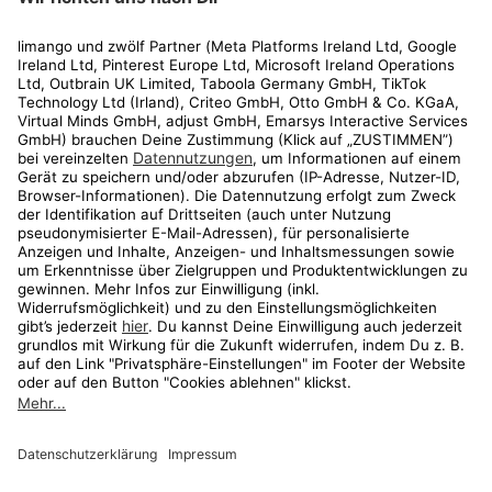
Rechtliches
Kundenservice
Shop
Aktionen
Travel
limango.nl
limango.pl