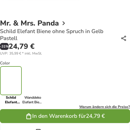
Mr. & Mrs. Panda
Schild Elefant Biene ohne Spruch in Gelb
Pastell
24,79 €
-
31
%
UVP
:
35,99 €
*
inkl. MwSt.
Color
Schild
Wanddeko
Elefant
Elefant Biene
Biene ohne
ohne Spruch
Warum ändern sich die Preise?
Spruch in
in Weiß
In den Warenkorb für
24,79 €
Gelb Pastell