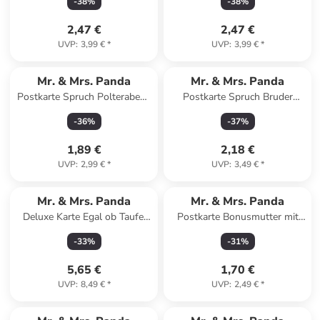
-
38
%
-
38
%
Meeresbrise
Weiß
2,47 €
2,47 €
UVP
:
3,99 €
*
UVP
:
3,99 €
*
Mr. & Mrs. Panda
Mr. & Mrs. Panda
Postkarte Spruch Polterabend
Postkarte Spruch Bruder
Spaß mit Spruch in
Superheld mit Spruch in Weiß
-
36
%
-
37
%
Meeresbrise
1,89 €
2,18 €
UVP
:
2,99 €
*
UVP
:
3,49 €
*
Mr. & Mrs. Panda
Mr. & Mrs. Panda
Deluxe Karte Egal ob Taufe,
Postkarte Bonusmutter mit
Trauung oder Beerdi... in Grau
Spruch in Weiß
-
33
%
-
31
%
Pastell
5,65 €
1,70 €
UVP
:
8,49 €
*
UVP
:
2,49 €
*