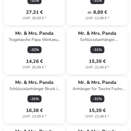
-
31
%
-
31
%
Grau Pastell
27,31 €
8,89 €
ab
:
UVP
:
39,99 €
*
UVP
:
12,99 €
*
Mr. & Mrs. Panda
Mr. & Mrs. Panda
Tragetasche Papa Werkzeug
Schlüsselanhänger
mit Spruch in Schwarz
Sternzeichen Fische ohne
-
32
%
-
31
%
Spruch in Sternenhimmel Blau
14,26 €
15,39 €
UVP
:
20,99 €
*
UVP
:
22,49 €
*
Mr. & Mrs. Panda
Mr. & Mrs. Panda
Schlüsselanhänger Bruck in
Anhänger für Tasche Fuchs
der Oberpfalz mit Sp... in
Koch ohne Spruch in Türkis
-
31
%
-
31
%
Braun
Pastell
16,38 €
15,39 €
UVP
:
23,99 €
*
UVP
:
22,49 €
*