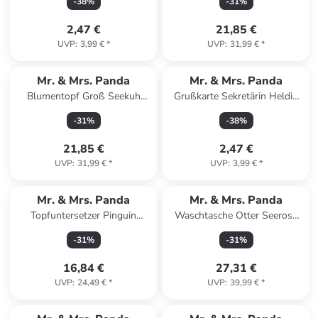
-
38
%
-
31
%
Blau Pastell
2,47 €
21,85 €
UVP
:
3,99 €
*
UVP
:
31,99 €
*
Mr. & Mrs. Panda
Mr. & Mrs. Panda
Blumentopf Groß Seekuh
Grußkarte Sekretärin Heldin
Chillen mit Spruch in Weiß
mit Spruch in Meeresbrise
-
31
%
-
38
%
21,85 €
2,47 €
UVP
:
31,99 €
*
UVP
:
3,99 €
*
Mr. & Mrs. Panda
Mr. & Mrs. Panda
Topfuntersetzer Pinguin
Waschtasche Otter Seerose
Weihnachtsbaum Design o...
ohne Spruch in Grau Pastell
-
31
%
-
31
%
in Weiß
16,84 €
27,31 €
UVP
:
24,49 €
*
UVP
:
39,99 €
*