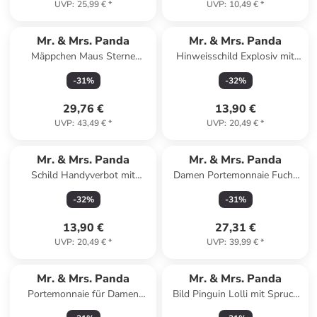
UVP
:
25,99 €
*
UVP
:
10,49 €
*
Mr. & Mrs. Panda
Mr. & Mrs. Panda
Mäppchen Maus Sterne
Hinweisschild Explosiv mit
Design mit Spruch in Weiß
Spruch in Keine Angabe
-
31
%
-
32
%
29,76 €
13,90 €
UVP
:
43,49 €
*
UVP
:
20,49 €
*
Mr. & Mrs. Panda
Mr. & Mrs. Panda
Schild Handyverbot mit
Damen Portemonnaie Fuchs
Spruch in Keine Angabe
Ballerina mit Spruch in Türkis
-
32
%
-
31
%
Pastell
13,90 €
27,31 €
UVP
:
20,49 €
*
UVP
:
39,99 €
*
Mr. & Mrs. Panda
Mr. & Mrs. Panda
Portemonnaie für Damen
Bild Pinguin Lolli mit Spruch
Erdmännchen ohne Spruch in
in Kreidetafel