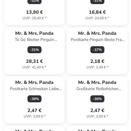
-
32
%
-
31
%
13,90 €
16,84 €
UVP
:
20,49 €
*
UVP
:
24,49 €
*
Mr. & Mrs. Panda
Mr. & Mrs. Panda
To Go Becher Pinguin
Postkarte Pinguin Beste Frau
Weihnachtsbaum mit Spruch
der Welt mit Spruch in Weiß
-
31
%
-
37
%
in Weiß
28,31 €
2,18 €
UVP
:
41,49 €
*
UVP
:
3,49 €
*
Mr. & Mrs. Panda
Mr. & Mrs. Panda
Postkarte Schnecken Liebe
Grußkarte Rotkehlchen
mit Spruch in Weiß
Weihnachten mit Spruch in
-
38
%
-
38
%
Eisblau
2,47 €
2,47 €
UVP
:
3,99 €
*
UVP
:
3,99 €
*