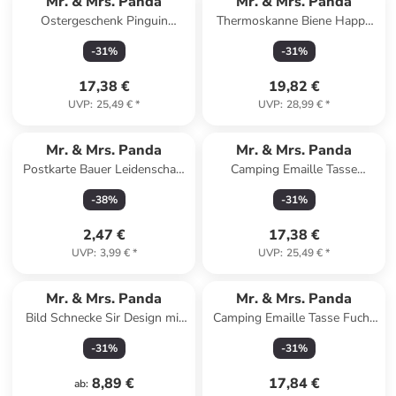
Mr. & Mrs. Panda
Mr. & Mrs. Panda
Ostergeschenk Pinguin
Thermoskanne Biene Happy
Weihnachtsbaum mit Spruch
mit Spruch in Transparent
-
31
%
-
31
%
in Eisblau
17,38 €
19,82 €
UVP
:
25,49 €
*
UVP
:
28,99 €
*
Mr. & Mrs. Panda
Mr. & Mrs. Panda
Postkarte Bauer Leidenschaft
Camping Emaille Tasse
mit Spruch in Weiß
Sommer Meer Glück mit
-
38
%
-
31
%
Spruch in Gelb Pastell
2,47 €
17,38 €
UVP
:
3,99 €
*
UVP
:
25,49 €
*
Mr. & Mrs. Panda
Mr. & Mrs. Panda
Bild Schnecke Sir Design mit
Camping Emaille Tasse Fuchs
Spruch in Weiß
Sterne ohne Spruch in Türkis
-
31
%
-
31
%
Pastell
8,89 €
17,84 €
ab
: