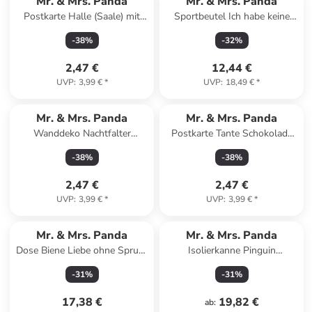
Mr. & Mrs. Panda
Mr. & Mrs. Panda
Postkarte Halle (Saale) mit
Sportbeutel Ich habe keine
Spruch in Keine Angabe
Zeit.... mit Spruch in Creme
-
38
%
-
32
%
2,47 €
12,44 €
UVP
:
3,99 €
*
UVP
:
18,49 €
*
Mr. & Mrs. Panda
Mr. & Mrs. Panda
Wanddeko Nachtfalter
Postkarte Tante Schokolade
Schneemann mit Spruch in
mit Spruch in Weiß
-
38
%
-
38
%
Weiß
2,47 €
2,47 €
UVP
:
3,99 €
*
UVP
:
3,99 €
*
Mr. & Mrs. Panda
Mr. & Mrs. Panda
Dose Biene Liebe ohne Spruch
Isolierkanne Pinguin
in Gelb Pastell
Weihnachtsbaum ohne
-
31
%
-
31
%
Spruch in Transparent
17,38 €
19,82 €
ab
: