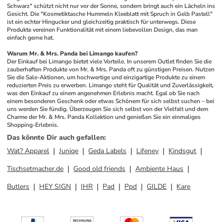
Schwarz" schützt nicht nur vor der Sonne, sondern bringt auch ein Lächeln ins 
Gesicht. Die "Kosmetiktasche Hummeln Kleeblatt mit Spruch in Gelb Pastell" 
ist ein echter Hingucker und gleichzeitig praktisch für unterwegs. Diese 
Produkte vereinen Funktionalität mit einem liebevollen Design, das man 
einfach gerne hat. 
Warum Mr. & Mrs. Panda bei Limango kaufen?
Der Einkauf bei Limango bietet viele Vorteile. In unserem Outlet finden Sie die 
zauberhaften Produkte von Mr. & Mrs. Panda oft zu günstigen Preisen. Nutzen 
Sie die Sale-Aktionen, um hochwertige und einzigartige Produkte zu einem 
reduzierten Preis zu erwerben. Limango steht für Qualität und Zuverlässigkeit, 
was den Einkauf zu einem angenehmen Erlebnis macht. Egal ob Sie nach 
einem besonderen Geschenk oder etwas Schönem für sich selbst suchen – bei 
uns werden Sie fündig. Überzeugen Sie sich selbst von der Vielfalt und dem 
Charme der Mr. & Mrs. Panda Kollektion und genießen Sie ein einmaliges 
Shopping-Erlebnis.
Das könnte Dir auch gefallen
:
Wat? Apparel
Juniqe
Geda Labels
Lifeney
Kindsgut
Tischsetmacher.de
Good old friends
Ambiente Haus
Butlers
HEY SIGN
IHR
Pad
Ppd
GILDE
Kare