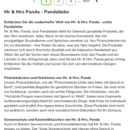
1
2
3
...
93+
Mr & Mrs Panda - Pandaliebe
Entdecken Sie die zauberhafte Welt von Mr. & Mrs. Panda - echte 
Pandaliebe
Mr. & Mrs. Panda  bzw Pandaliebe steht für liebevoll gestaltete Produkte, die 
das Herz erwärmen. Jedes Stück ist ein kleines Kunstwerk, das mit 
einzigartigen Illustrationen und Sprüchen versehen ist. Von Picknickdecken bis 
hin zu Holzkisten - hier finden Sie alles, was das Herz begehrt. Die Produkte 
zeichnen sich durch ihre hohe Qualität und die liebevolle Handarbeit aus. 
Wenn Sie auf der Suche nach etwas Besonderem sind, das Freude und ein 
Lächeln in den Alltag bringt, dann sind Sie bei Mr. & Mrs. Panda genau richtig. 
Entdecken Sie die Vielfalt und lassen Sie sich von den kreativen Designs 
inspirieren.
Picknickdecken und Holzkisten von Mr. & Mrs. Panda
Unsere Picknickdecken, wie die "Picknickdecke Unter dem Meer mit Spruch in 
Bunt", sind perfekte Begleiter für gemütliche Stunden im Freien. Sie sind nicht 
nur funktional, sondern auch ein echter Hingucker. Die Holzkisten, wie die 
"Holzkiste Pinguin marschieren mit Spruch in Weiß", bieten eine charmante 
Aufbewahrungsmöglichkeit für verschiedenste Dinge. Jede Kiste ist individuell 
gestaltet und erzählt ihre eigene kleine Geschichte. Diese Produkte sind nicht 
nur praktisch, sondern auch eine wunderschöne Dekoration für Ihr Zuhause. 
Sonnenschutz und Kosmetiktaschen von Mr. & Mrs. Panda
Auch im Bereich Sonnenschutz und Kosmetiktaschen hat Mr. & Mrs. Panda 
einiges zu bieten. Der "Auto Sonnenschutz Igel Herzen ohne Spruch in 