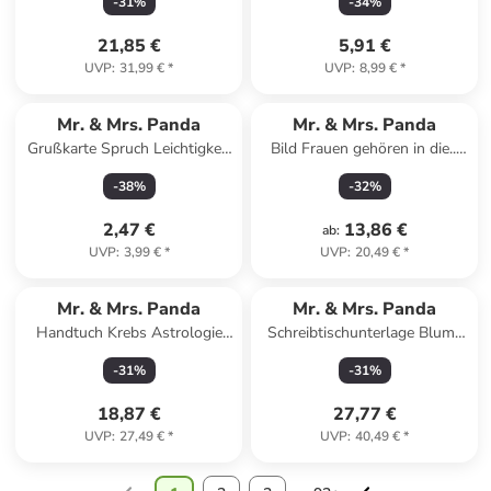
-
31
%
-
34
%
Weiß
21,85 €
5,91 €
UVP
:
31,99 €
*
UVP
:
8,99 €
*
Mr. & Mrs. Panda
Mr. & Mrs. Panda
Grußkarte Spruch Leichtigkeit
Bild Frauen gehören in die...
für Profis mit Sp... in Weiß
mit Spruch in Weiß
-
38
%
-
32
%
2,47 €
13,86 €
ab
:
UVP
:
3,99 €
*
UVP
:
20,49 €
*
Mr. & Mrs. Panda
Mr. & Mrs. Panda
Handtuch Krebs Astrologie
Schreibtischunterlage Blume
Design ohne Spruch in Weiß
Mohnblume Design mi... in
-
31
%
-
31
%
Weiß
18,87 €
27,77 €
UVP
:
27,49 €
*
UVP
:
40,49 €
*