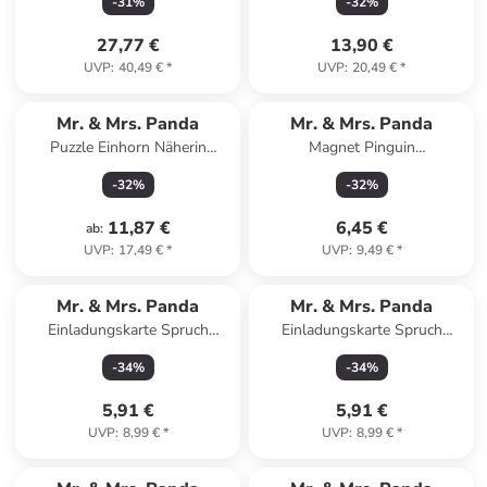
-
31
%
-
32
%
27,77 €
13,90 €
UVP
:
40,49 €
*
UVP
:
20,49 €
*
Mr. & Mrs. Panda
Mr. & Mrs. Panda
Puzzle Einhorn Näherin
Magnet Pinguin
Design mit Spruch in Weiß
Weihnachtsbaum mit Spruch
-
32
%
-
32
%
in Eisblau
11,87 €
6,45 €
ab
:
UVP
:
17,49 €
*
UVP
:
9,49 €
*
Mr. & Mrs. Panda
Mr. & Mrs. Panda
Einladungskarte Spruch
Einladungskarte Spruch
Geborgenheit im Zuhause ... in
Geborgenheit im Zuhause ... in
-
34
%
-
34
%
Meeresbrise
Lavendeltraum
5,91 €
5,91 €
UVP
:
8,99 €
*
UVP
:
8,99 €
*