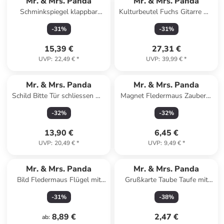
Mr. & Mrs. Panda
Mr. & Mrs. Panda
Schminkspiegel klappbar
Kulturbeutel Fuchs Gitarre mit
Nachtfalter Schneemann ... in
Spruch in Türkis Pastell
-
31
%
-
31
%
Eisblau
15,39 €
27,31 €
UVP
:
22,49 €
*
UVP
:
39,99 €
*
Mr. & Mrs. Panda
Mr. & Mrs. Panda
Schild Bitte Tür schliessen mit
Magnet Fledermaus Zauberer
Spruch in Keine Angabe
mit Spruch in Gelb Pastell
-
32
%
-
32
%
13,90 €
6,45 €
UVP
:
20,49 €
*
UVP
:
9,49 €
*
Mr. & Mrs. Panda
Mr. & Mrs. Panda
Bild Fledermaus Flügel mit
Grußkarte Taube Taufe mit
Spruch in Gelb Pastell
Spruch in Weiß
-
31
%
-
38
%
8,89 €
2,47 €
ab
: