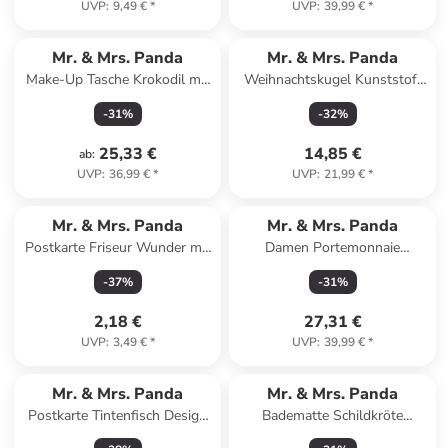
UVP
:
9,49 €
*
UVP
:
39,99 €
*
Mr. & Mrs. Panda
Mr. & Mrs. Panda
Make-Up Tasche Krokodil mit
Weihnachtskugel Kunststoff
Spruch in Weiß
Pinguin Kokosnuss De... in
-
31
%
-
32
%
Weiß
25,33 €
14,85 €
ab
:
UVP
:
36,99 €
*
UVP
:
21,99 €
*
Mr. & Mrs. Panda
Mr. & Mrs. Panda
Postkarte Friseur Wunder mit
Damen Portemonnaie
Spruch in Weiß
Schnecken Liebe mit Spruch in
-
37
%
-
31
%
Grau Pastell
2,18 €
27,31 €
UVP
:
3,49 €
*
UVP
:
39,99 €
*
Mr. & Mrs. Panda
Mr. & Mrs. Panda
Postkarte Tintenfisch Design
Badematte Schildkröte
mit Spruch in Weiß
MHerzieren ohne Spruch in