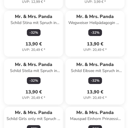
UVP
:
12,99 €
*
UVP
:
3,99 €
*
Mr. & Mrs. Panda
Mr. & Mrs. Panda
Schild Stina mit Spruch in
Wegweiser Heilpädagogin mit
Keine Angabe
Spruch in Keine Angabe
-
32
%
-
32
%
13,90 €
13,90 €
UVP
:
20,49 €
*
UVP
:
20,49 €
*
Mr. & Mrs. Panda
Mr. & Mrs. Panda
Schild Stella mit Spruch in
Schild Eibsee mit Spruch in
Keine Angabe
Keine Angabe
-
32
%
-
32
%
13,90 €
13,90 €
UVP
:
20,49 €
*
UVP
:
20,49 €
*
Mr. & Mrs. Panda
Mr. & Mrs. Panda
Schild Girls only mit Spruch in
Mauspad Einhorn Prinzessin
Keine Angabe
mit Spruch in Schwarz