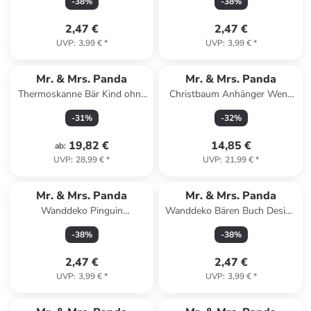
-
38
%
-
38
%
Schwarz
2,47 €
2,47 €
UVP
:
3,99 €
*
UVP
:
3,99 €
*
Mr. & Mrs. Panda
Mr. & Mrs. Panda
Thermoskanne Bär Kind ohne
Christbaum Anhänger Wenn
Spruch in Transparent
Papa es nicht reparier... in
-
31
%
-
32
%
Weiß
19,82 €
14,85 €
ab
:
UVP
:
28,99 €
*
UVP
:
21,99 €
*
Mr. & Mrs. Panda
Mr. & Mrs. Panda
Wanddeko Pinguin
Wanddeko Bären Buch Design
Weihnachtsbaum ohne
ohne Spruch in Weiß
-
38
%
-
38
%
Spruch in Weiß
2,47 €
2,47 €
UVP
:
3,99 €
*
UVP
:
3,99 €
*