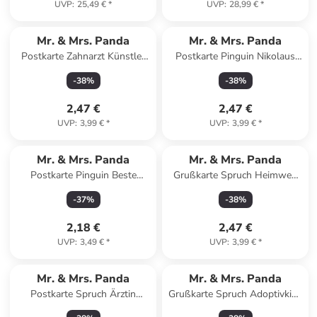
UVP
:
25,49 €
*
UVP
:
28,99 €
*
Mr. & Mrs. Panda
Mr. & Mrs. Panda
Postkarte Zahnarzt Künstler
Postkarte Pinguin Nikolaus
mit Spruch in Weiß
mit Spruch in Weiß
-
38
%
-
38
%
2,47 €
2,47 €
UVP
:
3,99 €
*
UVP
:
3,99 €
*
Mr. & Mrs. Panda
Mr. & Mrs. Panda
Postkarte Pinguin Beste
Grußkarte Spruch Heimweh
Großeltern der Welt mit... in
überwinden Mut mit Spruch in
-
37
%
-
38
%
Grau Pastell
Meeresbrise
2,18 €
2,47 €
UVP
:
3,49 €
*
UVP
:
3,99 €
*
Mr. & Mrs. Panda
Mr. & Mrs. Panda
Postkarte Spruch Ärztin
Grußkarte Spruch Adoptivkind
Superheld mit Spruch in
von Herzen mit Spruch in