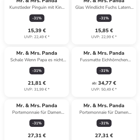
Mr. & Mrs. Panda
Mr. & Mrs. Panda
Kunstleder Pinguin mit Kind
Glas Windlicht Fuchs Laterne
ohne Spruch in Blau Pastell
ohne Spruch in Transparent
-
31
%
-
31
%
15,39 €
15,85 €
UVP
:
22,49 €
*
UVP
:
22,99 €
*
Mr. & Mrs. Panda
Mr. & Mrs. Panda
Schale Wenn Papa es nicht
Fussmatte Eichhörnchen
reparieren kann, sind... in Weiß
Blume ohne Spruch in
-
31
%
-
31
%
Schwarz
21,81 €
34,77 €
ab
:
UVP
:
31,99 €
*
UVP
:
50,49 €
*
Mr. & Mrs. Panda
Mr. & Mrs. Panda
Portemonnaie für Damen
Portemonnaie für Damen
Erdmännchen ohne Spruch in
Pinguin Diät mit Spruch in
-
31
%
-
31
%
Weiß
Weiß
27,31 €
27,31 €