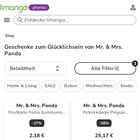
family
Shop
Geschenke zum Glücklichsein von Mr. & Mrs.
Panda
1
Beliebtheit
Alle Filter
Home & Living
SALE
Ostern
Weihnachten
Kinder
Mr. & Mrs. Panda
Mr. & Mrs. Panda
Postkarte Fuchs Kommunion
Picknickdecke Pinguin
mit Spruch in Grau Pastell
Kokosnuss mit Spruch in Bunt
-
37
%
-
58
%
2,18 €
25,17 €