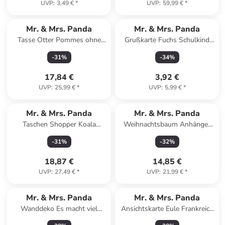
UVP
:
3,49 €
*
UVP
:
59,99 €
*
Mr. & Mrs. Panda
Mr. & Mrs. Panda
Tasse Otter Pommes ohne
Grußkarte Fuchs Schulkind
Spruch in Türkis
mit Spruch in Weiß
-
31
%
-
34
%
17,84 €
3,92 €
UVP
:
25,99 €
*
UVP
:
5,99 €
*
Mr. & Mrs. Panda
Mr. & Mrs. Panda
Taschen Shopper Koala
Weihnachtsbaum Anhänger
Familie mit Spruch in Blau
Igel Herzen Design ohne... in
-
31
%
-
32
%
Pastell
Weiß
18,87 €
14,85 €
UVP
:
27,49 €
*
UVP
:
21,99 €
*
Mr. & Mrs. Panda
Mr. & Mrs. Panda
Wanddeko Es macht viel
Ansichtskarte Eule Frankreich
wacher,... mit Spruch in
Design mit Spruch in Weiß