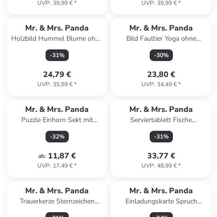
UVP
:
39,99 €
*
UVP
:
39,99 €
*
Mr. & Mrs. Panda
Mr. & Mrs. Panda
Holzbild Hummel Blume ohne
Bild Faultier Yoga ohne
Spruch in Weiß
Spruch in Tropengrün
-
31
%
-
30
%
24,79 €
23,80 €
UVP
:
35,99 €
*
UVP
:
34,49 €
*
Mr. & Mrs. Panda
Mr. & Mrs. Panda
Puzzle Einhorn Sekt mit
Serviertablett Fische
Spruch in Rot Pastell
Astrologie Design ohne Sp...
-
32
%
-
31
%
in Weiß
11,87 €
33,77 €
ab
:
UVP
:
17,49 €
*
UVP
:
48,99 €
*
Mr. & Mrs. Panda
Mr. & Mrs. Panda
Trauerkerze Sternzeichen
Einladungskarte Spruch
Schütze mit Spruch in Weiß
Tapferkeit Umarmung mit ... in