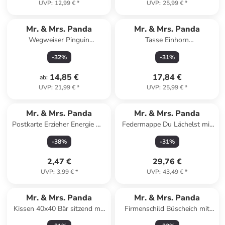
UVP
:
12,99 €
*
UVP
:
25,99 €
*
Mr. & Mrs. Panda
Mr. & Mrs. Panda
Wegweiser Pinguin
Tasse Einhorn
Weihnachtsbaum Design mit
Weihnachtsmann mit Spruch
-
32
%
-
31
%
Spruch in Weiß
in Rot Pastell
14,85 €
17,84 €
ab
:
UVP
:
21,99 €
*
UVP
:
25,99 €
*
Mr. & Mrs. Panda
Mr. & Mrs. Panda
Postkarte Erzieher Energie mit
Federmappe Du Lächelst mit
Spruch in Weiß
Spruch in Bunt
-
38
%
-
31
%
2,47 €
29,76 €
UVP
:
3,99 €
*
UVP
:
43,49 €
*
Mr. & Mrs. Panda
Mr. & Mrs. Panda
Kissen 40x40 Bär sitzend mit
Firmenschild Büscheich mit
Spruch in Weiß
Spruch in Keine Angabe