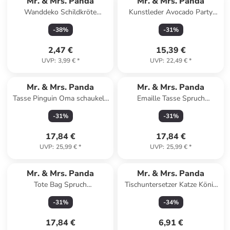
Mr. & Mrs. Panda
Mr. & Mrs. Panda
Wanddeko Schildkröte
Kunstleder Avocado Party
MHerzieren mit Spruch in Blau
ohne Spruch in Gelb Pastell
-
38
%
-
31
%
Pastell
2,47 €
15,39 €
UVP
:
3,99 €
*
UVP
:
22,49 €
*
Mr. & Mrs. Panda
Mr. & Mrs. Panda
Tasse Pinguin Oma schaukeln
Emaille Tasse Spruch
mit Spruch in Grau Pastell
Erleuchtung und Freiheit m...
-
31
%
-
31
%
in Weiß
17,84 €
17,84 €
UVP
:
25,99 €
*
UVP
:
25,99 €
*
Mr. & Mrs. Panda
Mr. & Mrs. Panda
Tote Bag Spruch
Tischuntersetzer Katze König
Geborgenheit im Zuhause mit
ohne Spruch in Weiß
-
31
%
-
34
%
Spruch in Sky Blue
17,84 €
6,91 €