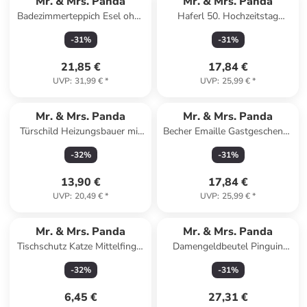
Mr. & Mrs. Panda
Mr. & Mrs. Panda
Badezimmerteppich Esel ohne
Haferl 50. Hochzeitstag
Spruch in Weiß
Goldene Hochzeit mit Sp... in
-
31
%
-
31
%
Braun Pastell
21,85 €
17,84 €
UVP
:
31,99 €
*
UVP
:
25,99 €
*
Mr. & Mrs. Panda
Mr. & Mrs. Panda
Türschild Heizungsbauer mit
Becher Emaille Gastgeschenke
Spruch in Keine Angabe
Freude mit Spruch in Schwarz
-
32
%
-
31
%
13,90 €
17,84 €
UVP
:
20,49 €
*
UVP
:
25,99 €
*
Mr. & Mrs. Panda
Mr. & Mrs. Panda
Tischschutz Katze Mittelfinger
Damengeldbeutel Pinguin
ohne Spruch in Transparent
Blumen ohne Spruch in
-
32
%
-
31
%
Eisblau
6,45 €
27,31 €