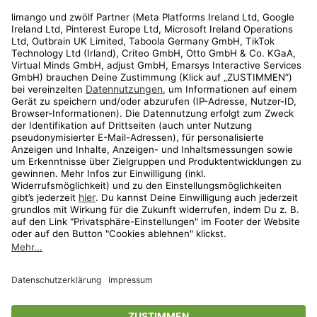
Rechtliches
Kundenservice
Shop
Aktionen
Travel
limango.nl
limango.pl