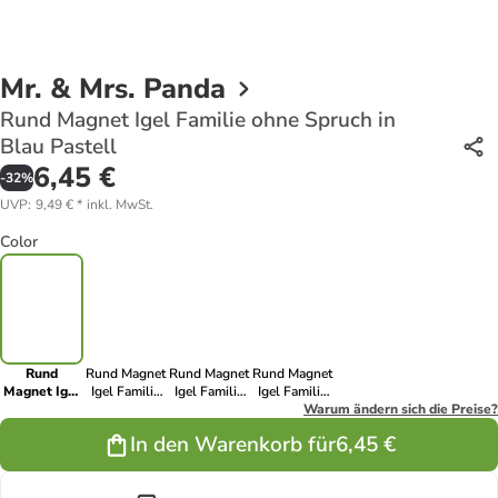
Mr. & Mrs. Panda
Rund Magnet Igel Familie ohne Spruch in
Blau Pastell
6,45 €
-
32
%
UVP
:
9,49 €
*
inkl. MwSt.
Color
Rund
Rund Magnet
Rund Magnet
Rund Magnet
Magnet Igel
Igel Familie
Igel Familie
Igel Familie
Familie ohne
ohne Spruch
ohne Spruch
ohne Spruch
Warum ändern sich die Preise?
Spruch in
in Gelb
in Grau
in Weiß
In den Warenkorb für
6,45 €
Blau Pastell
Pastell
Pastell