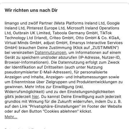
limango
Rechtliches
Kundenservice
Shop
Aktionen
Travel