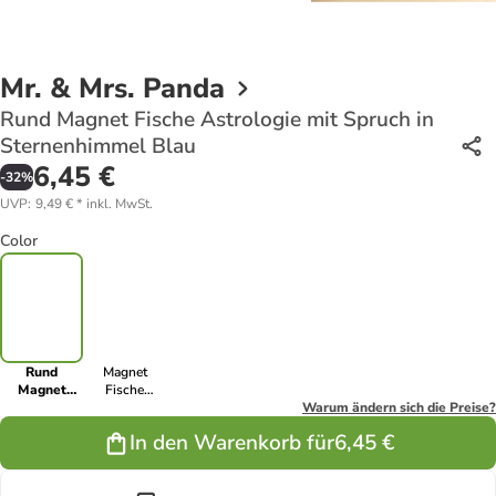
Mr. & Mrs. Panda
Rund Magnet Fische Astrologie mit Spruch in
Sternenhimmel Blau
6,45 €
-
32
%
UVP
:
9,49 €
*
inkl. MwSt.
Color
Rund
Magnet
Magnet
Fische
Fische
Astrologie
Warum ändern sich die Preise?
Astrologie
mit Spruch in
In den Warenkorb für
6,45 €
mit Spruch in
Weiß
Sternenhimmel
Blau