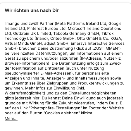
limango
Rechtliches
Kundenservice
Shop
Aktionen
Travel