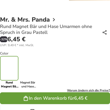
Mr. & Mrs. Panda
Rund Magnet Bär und Hase Umarmen ohne
Spruch in Grau Pastell
6,45 €
-
32
%
UVP
:
9,49 €
*
inkl. MwSt.
Color
Rund
Magnet Bär
Magnet Bär
und Hase
und Hase
Umarmen
Warum ändern sich die Preise?
Umarmen
ohne Spruch
In den Warenkorb für
6,45 €
ohne Spruch
in Weiß
in Grau
Pastell