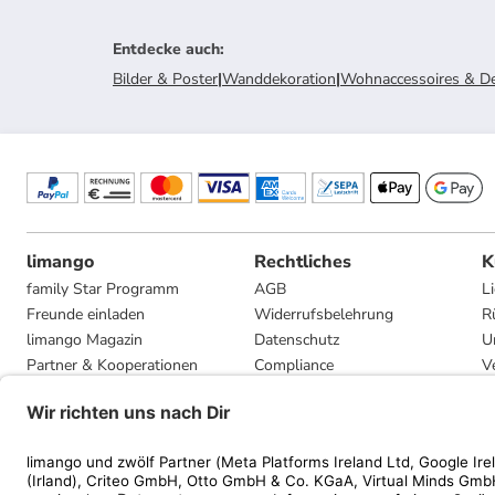
Entdecke auch
:
Bilder & Poster
|
Wanddekoration
|
Wohnaccessoires & D
limango
Rechtliches
K
family Star Programm
AGB
L
Freunde einladen
Widerrufsbelehrung
R
limango Magazin
Datenschutz
U
Partner & Kooperationen
Compliance
V
Jobs
Impressum
G
Presse
Privatsphäre-Einstellungen
Mediadaten
Geschenkgutscheinbedingungen