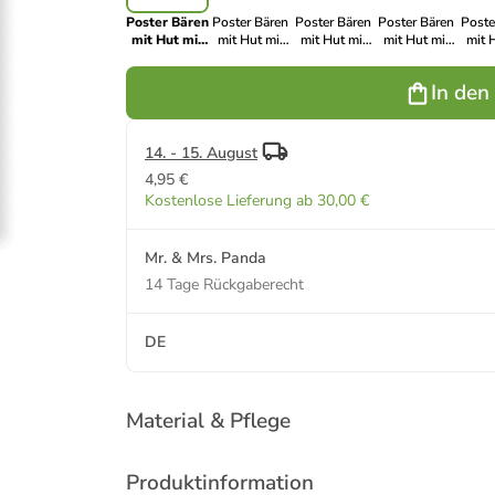
Poster Bären
Poster Bären
Poster Bären
Poster Bären
Poste
mit Hut mit
mit Hut mit
mit Hut mit
mit Hut mit
mit 
Spruch in
Spruch in
Spruch in Rot
Spruch in
Spr
Türkis
Gelb Pastell
Pastell
Blau Pastell
Grau 
In den
Pastell
14. - 15. August
4,95 €
Kostenlose Lieferung ab 30,00 €
Mr. & Mrs. Panda
14 Tage Rückgaberecht
DE
Material & Pflege
Produktinformation