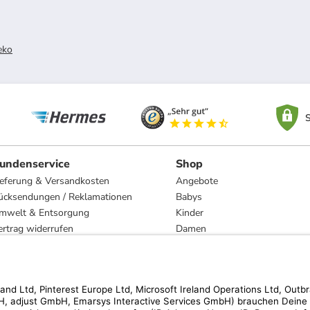
eko
S
undenservice
Shop
ieferung & Versandkosten
Angebote
ücksendungen / Reklamationen
Babys
mwelt & Entsorgung
Kinder
ertrag widerrufen
Damen
esetzliche Gewährleistung und Reparatur
Herren
Wohnen
Trachten
Marken