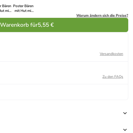
r Bären
Poster Bären
Hut mit
mit Hut mit
uch in
Spruch in
Warum ändern sich die Preise?
Pastell
Weiß
 Warenkorb für
5,55 €
Versandkosten
Zu den FAQs