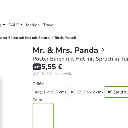
g
SALE
Marken
Travel
ster Bären mit Hut mit Spruch in Türkis Pastell
Mr. & Mrs. Panda
Poster Bären mit Hut mit Spruch in Tür
5,55 €
-
34
%
UVP
:
8,49 €
*
inkl. MwSt.
Größe
A4(21 x 29,7 cm)
A3 (29,7 x 42 cm)
A5 (14,8 x
Color