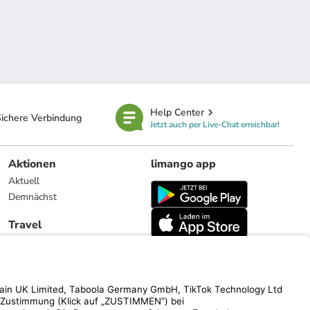
Help Center
ichere Verbindung
Jetzt auch per Live-Chat erreichbar!
Aktionen
limango app
Aktuell
Demnächst
Travel
Reiseangebote