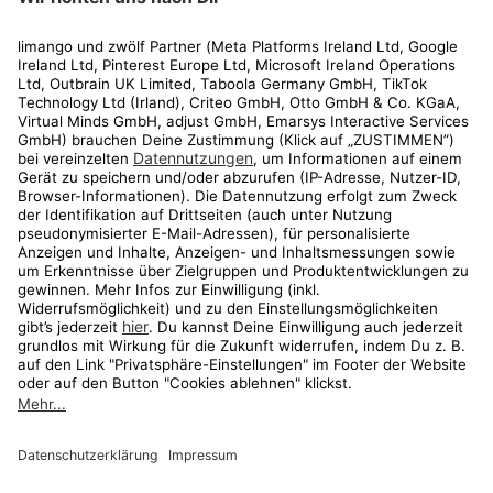
Rechtliches
Kundenservice
Shop
Aktionen
Travel
limango.nl
limango.pl