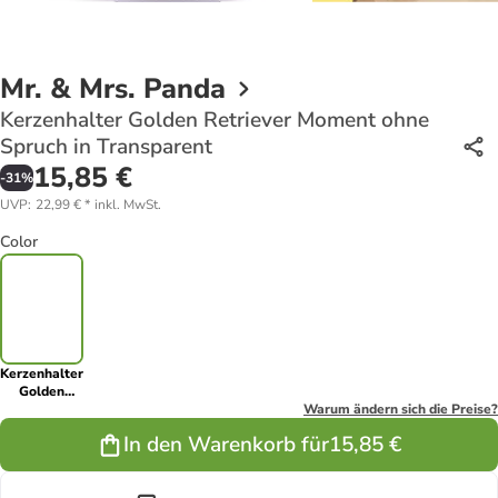
Mr. & Mrs. Panda
Kerzenhalter Golden Retriever Moment ohne
Spruch in Transparent
15,85 €
-
31
%
UVP
:
22,99 €
*
inkl. MwSt.
Color
Kerzenhalter
Golden
Retriever
Warum ändern sich die Preise?
Moment
In den Warenkorb für
15,85 €
ohne Spruch
in
Transparent