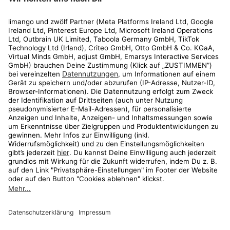
Rechtliches
Kundenservice
Shop
Aktionen
Travel
limango.nl
limango.pl