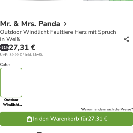
Mr. & Mrs. Panda
Outdoor Windlicht Faultiere Herz mit Spruch
in Weiß
27,31 €
-
31
%
UVP
:
39,99 €
*
inkl. MwSt.
Color
Outdoor
Windlicht
Faultiere
Warum ändern sich die Preise?
Herz mit
In den Warenkorb für
27,31 €
Spruch in
Weiß