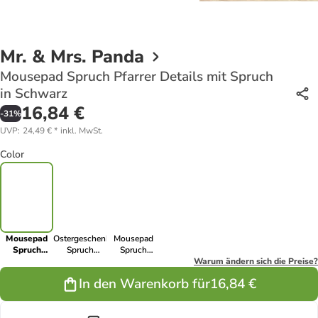
Mr. & Mrs. Panda
Mousepad Spruch Pfarrer Details mit Spruch
in Schwarz
16,84 €
-
31
%
UVP
:
24,49 €
*
inkl. MwSt.
Color
Mousepad
Ostergeschenk
Mousepad
Spruch
Spruch
Spruch
Pfarrer
Pfarrer
Pfarrer
Warum ändern sich die Preise?
Details mit
Details mit
Details mit
In den Warenkorb für
16,84 €
Spruch in
Spruch in
Spruch in
Schwarz
Lavendeltraum
Meeresbrise