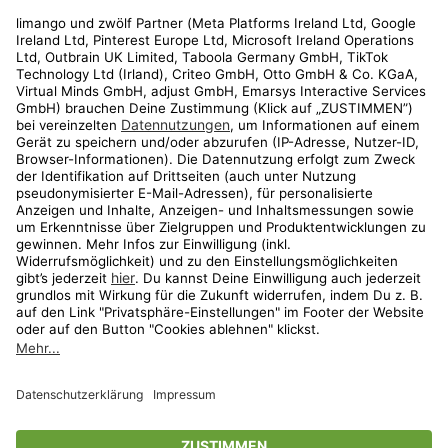
Rechtliches
Kundenservice
Shop
Aktionen
Travel
limango.nl
limango.pl