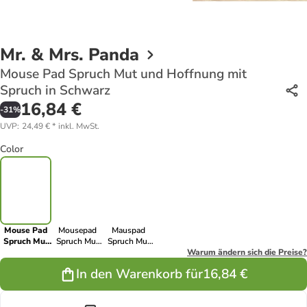
Mr. & Mrs. Panda
Mouse Pad Spruch Mut und Hoffnung mit
Spruch in Schwarz
16,84 €
-
31
%
UVP
:
24,49 €
*
inkl. MwSt.
Color
Mouse Pad
Mousepad
Mauspad
Spruch Mut
Spruch Mut
Spruch Mut
und
und
und
Warum ändern sich die Preise?
Hoffnung
Hoffnung mit
Hoffnung mit
In den Warenkorb für
16,84 €
mit Spruch in
Spruch in
Spruch in
Schwarz
Meeresbrise
Lavendeltraum