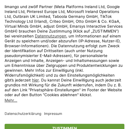
Rechtliches
Kundenservice
Shop
Aktionen
Travel
limango.nl
limango.pl