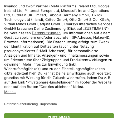
Rechtliches
Kundenservice
Shop
Aktionen
Travel
limango.nl
limango.pl