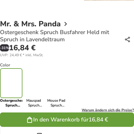
Mr. & Mrs. Panda
Ostergeschenk Spruch Busfahrer Held mit
Spruch in Lavendeltraum
16,84 €
-
31
%
UVP
:
24,49 €
*
inkl. MwSt.
Color
Ostergeschenk
Mauspad
Mouse Pad
Spruch
Spruch
Spruch
Busfahrer
Busfahrer
Busfahrer
Warum ändern sich die Preise?
Held mit
Held mit
Held mit
In den Warenkorb für
16,84 €
Spruch in
Spruch in
Spruch in
Lavendeltraum
Meeresbrise
Schwarz