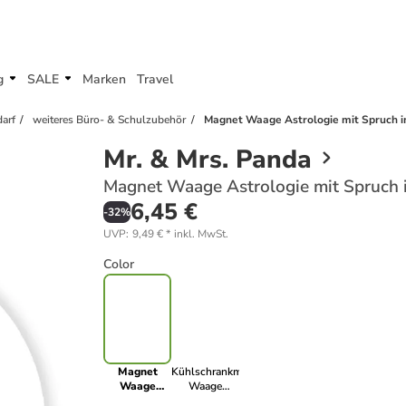
g
SALE
Marken
Travel
arf
weiteres Büro- & Schulzubehör
Magnet Waage Astrologie mit Spruch i
Mr. & Mrs. Panda
Magnet Waage Astrologie mit Spruch 
6,45 €
-
32
%
UVP
:
9,49 €
*
inkl. MwSt.
Color
Magnet
Kühlschrankmagnet
Waage
Waage
Astrologie
Astrologie