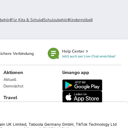
ubehör
|
Für Kita & Schule
|
Schulzubehör
|
Kindermöbel
|
Help Center
ichere Verbindung
Jetzt auch per Live-Chat erreichbar!
Aktionen
limango app
Aktuell
Demnächst
Travel
Reiseangebote