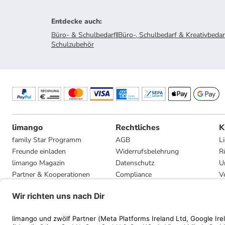
Entdecke auch
:
Büro- & Schulbedarf
|
Büro-, Schulbedarf & Kreativbedar
Schulzubehör
limango
Rechtliches
K
family Star Programm
AGB
L
Freunde einladen
Widerrufsbelehrung
R
limango Magazin
Datenschutz
U
Partner & Kooperationen
Compliance
V
Jobs
Impressum
G
Presse
Privatsphäre-Einstellungen
Mediadaten
Geschenkgutscheinbedingungen