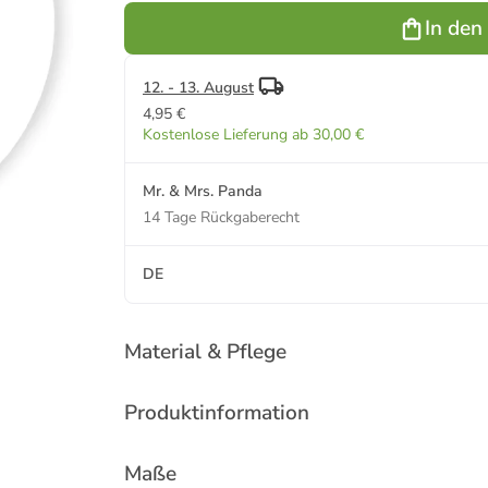
mit Spruch in
mit Spruch in
In den
Weiß
Sternenhimmel
Blau
12. - 13. August
4,95 €
Kostenlose Lieferung ab 30,00 €
Mr. & Mrs. Panda
14 Tage Rückgaberecht
DE
Material & Pflege
Produktinformation
Maße