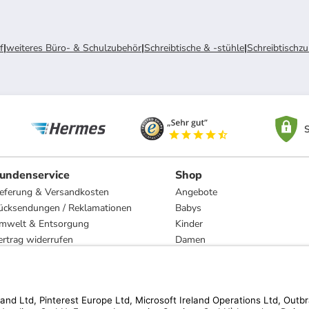
f
|
weiteres Büro- & Schulzubehör
|
Schreibtische & -stühle
|
Schreibtischz
S
undenservice
Shop
ieferung & Versandkosten
Angebote
ücksendungen / Reklamationen
Babys
mwelt & Entsorgung
Kinder
ertrag widerrufen
Damen
esetzliche Gewährleistung und Reparatur
Herren
Wohnen
Trachten
Marken