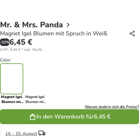
Mr. & Mrs. Panda
Magnet Igel Blumen mit Spruch in Weiß
6,45 €
-
32
%
UVP
:
9,49 €
*
inkl. MwSt.
Color
Magnet Igel
Magnet Igel
Blumen mit
Blumen mit
Spruch in
Spruch in
Warum ändern sich die Preise?
Weiß
Gelb Pastell
In den Warenkorb für
6,45 €
14. - 15. August