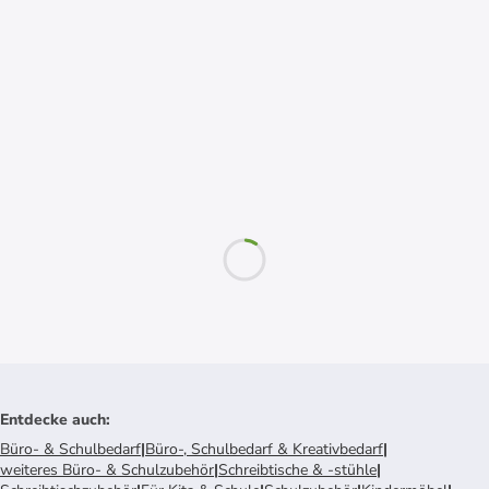
Entdecke auch
:
Büro- & Schulbedarf
|
Büro-, Schulbedarf & Kreativbedarf
|
weiteres Büro- & Schulzubehör
|
Schreibtische & -stühle
|