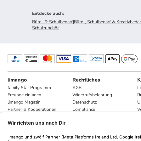
Entdecke auch
:
Büro- & Schulbedarf
|
Büro-, Schulbedarf & Kreativbedar
Schulzubehör
limango
Rechtliches
K
family Star Programm
AGB
L
Freunde einladen
Widerrufsbelehrung
R
limango Magazin
Datenschutz
U
Partner & Kooperationen
Compliance
V
Jobs
Impressum
G
Presse
Privatsphäre-Einstellungen
Mediadaten
Geschenkgutscheinbedingungen