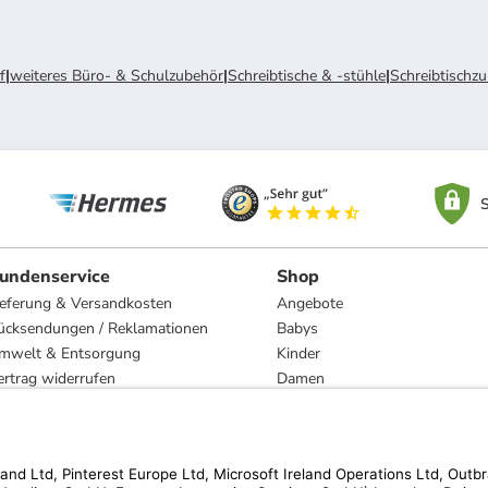
f
|
weiteres Büro- & Schulzubehör
|
Schreibtische & -stühle
|
Schreibtischz
S
undenservice
Shop
ieferung & Versandkosten
Angebote
ücksendungen / Reklamationen
Babys
mwelt & Entsorgung
Kinder
ertrag widerrufen
Damen
esetzliche Gewährleistung und Reparatur
Herren
Wohnen
Trachten
Marken