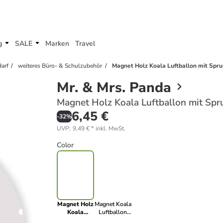
g
SALE
Marken
Travel
arf
weiteres Büro- & Schulzubehör
Magnet Holz Koala Luftballon mit Spru
Mr. & Mrs. Panda
Magnet Holz Koala Luftballon mit Spru
6,45 €
-
32
%
UVP
:
9,49 €
*
inkl. MwSt.
Color
Magnet Holz
Magnet Koala
Koala
Luftballon
Luftballon
mit Spruch in