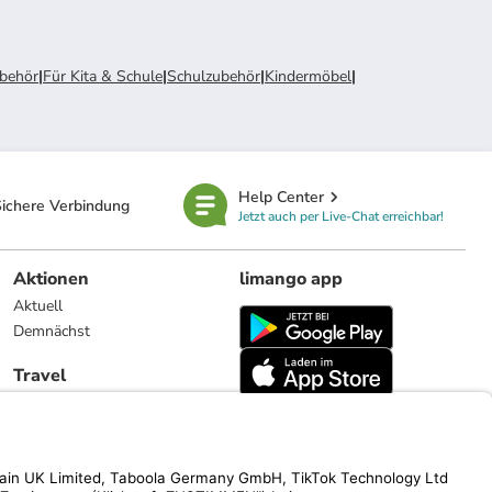
ubehör
|
Für Kita & Schule
|
Schulzubehör
|
Kindermöbel
|
Help Center
ichere Verbindung
Jetzt auch per Live-Chat erreichbar!
Aktionen
limango app
Aktuell
Demnächst
Travel
Reiseangebote