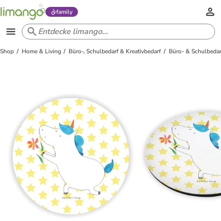
family
Shop
Home & Living
Büro-, Schulbedarf & Kreativbedarf
Büro- & Schulbedar