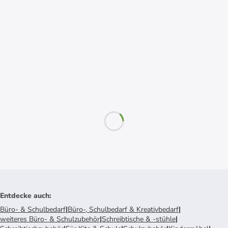
Entdecke auch
:
Büro- & Schulbedarf
|
Büro-, Schulbedarf & Kreativbedarf
|
weiteres Büro- & Schulzubehör
|
Schreibtische & -stühle
|