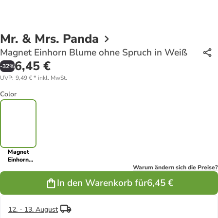
Mr. & Mrs. Panda
Magnet Einhorn Blume ohne Spruch in Weiß
6,45 €
-
32
%
UVP
:
9,49 €
*
inkl. MwSt.
Color
Magnet
Einhorn
Blume ohne
Warum ändern sich die Preise?
Spruch in
In den Warenkorb für
6,45 €
Weiß
12. - 13. August