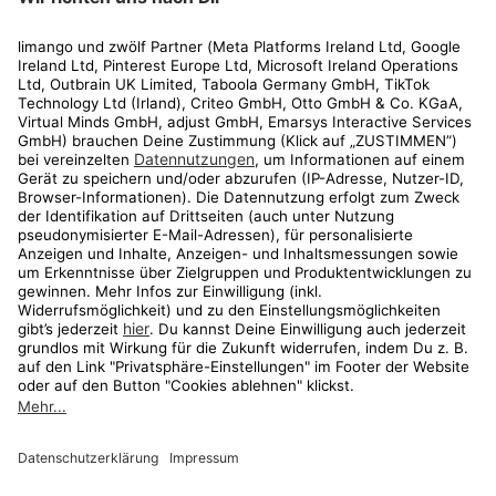
Rechtliches
Kundenservice
Shop
Aktionen
Travel
limango.nl
limango.pl