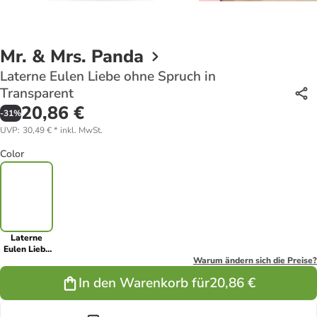
Mr. & Mrs. Panda
Laterne Eulen Liebe ohne Spruch in
Transparent
20,86 €
-
31
%
UVP
:
30,49 €
*
inkl. MwSt.
Color
Laterne
Eulen Liebe
ohne Spruch
Warum ändern sich die Preise?
in
In den Warenkorb für
20,86 €
Transparent