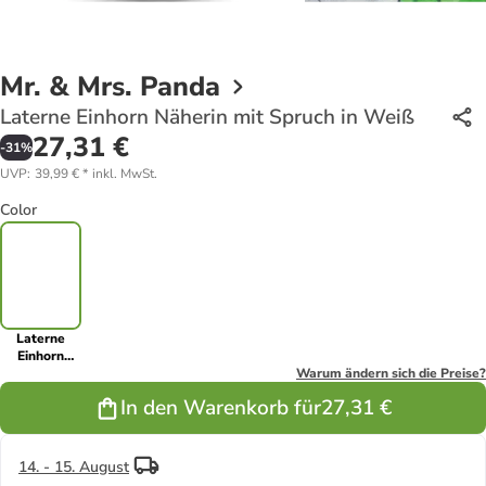
Mr. & Mrs. Panda
Laterne Einhorn Näherin mit Spruch in Weiß
27,31 €
-
31
%
UVP
:
39,99 €
*
inkl. MwSt.
Color
Laterne
Einhorn
Näherin mit
Warum ändern sich die Preise?
Spruch in
In den Warenkorb für
27,31 €
Weiß
14. - 15. August