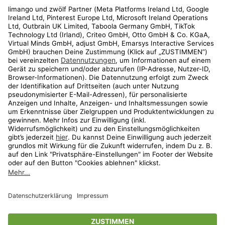
Rechtliches
Kundenservice
Shop
Aktionen
Travel
limango.nl
limango.pl