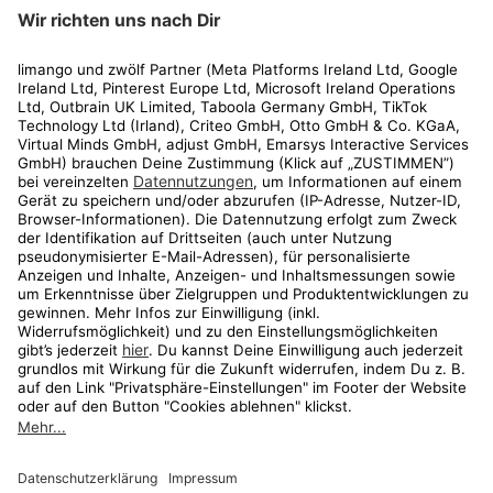
limango
Rechtliches
Kundenservice
Shop
Aktionen
Travel