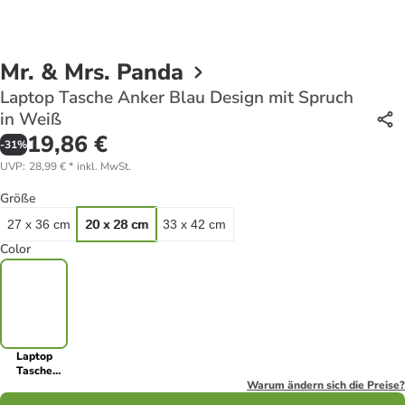
Mr. & Mrs. Panda
Laptop Tasche Anker Blau Design mit Spruch
in Weiß
19,86 €
-
31
%
UVP
:
28,99 €
*
inkl. MwSt.
Größe
27 x 36 cm
20 x 28 cm
33 x 42 cm
Color
Laptop
Tasche
Anker Blau
Warum ändern sich die Preise?
Design mit