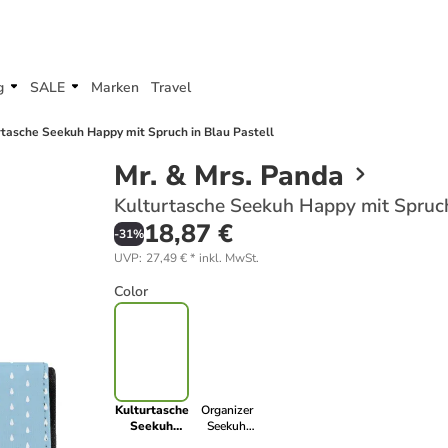
g
SALE
Marken
Travel
rtasche Seekuh Happy mit Spruch in Blau Pastell
Mr. & Mrs. Panda
Kulturtasche Seekuh Happy mit Spruch
18,87 €
-
31
%
UVP
:
27,49 €
*
inkl. MwSt.
Color
Kulturtasche
Organizer
Seekuh
Seekuh
Happy mit
Happy mit