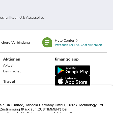
aschen
|
Kosmetik Accessoires
Help Center
ichere Verbindung
Jetzt auch per Live-Chat erreichbar!
Aktionen
limango app
Aktuell
Demnächst
Travel
Reiseangebote