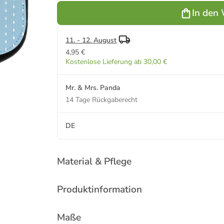
Spruch in
Spruch in
In den
Blau Pastell
Weiß
11. - 12. August
4,95 €
Kostenlose Lieferung ab 30,00 €
Mr. & Mrs. Panda
14 Tage Rückgaberecht
DE
Material & Pflege
Produktinformation
Maße