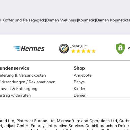
 Koffer und Reisegepäck
|
Damen Wellness
|
Kosmetik
|
Damen Kosmetikt
S
undenservice
Shop
ieferung & Versandkosten
Angebote
ücksendungen / Reklamationen
Babys
mwelt & Entsorgung
Kinder
ertrag widerrufen
Damen
esetzliche Gewährleistung und Reparatur
Herren
Wohnen
Trachten
Marken