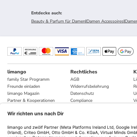
Entdecke auch
:
Beauty & Parfum für Damen
|
Damen Accessoires
|
Damen
limango
Rechtliches
K
family Star Programm
AGB
L
Freunde einladen
Widerrufsbelehrung
R
limango Magazin
Datenschutz
U
Partner & Kooperationen
Compliance
V
Jobs
Impressum
G
Presse
Privatsphäre-Einstellungen
Mediadaten
Geschenkgutscheinbedingungen