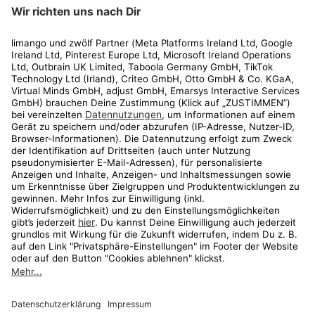
limango
Rechtliches
Kundenservice
Shop
Aktionen
Travel