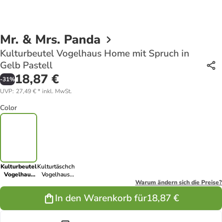
Mr. & Mrs. Panda
Kulturbeutel Vogelhaus Home mit Spruch in
Gelb Pastell
18,87 €
-
31
%
UVP
:
27,49 €
*
inkl. MwSt.
Color
Kulturbeutel
Kulturtäschchen
Vogelhaus
Vogelhaus
Home mit
Home mit
Warum ändern sich die Preise?
Spruch in
Spruch in
In den Warenkorb für
18,87 €
Gelb Pastell
Weiß