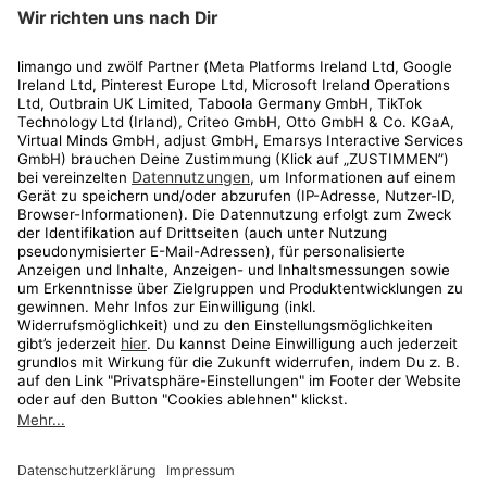
limango
Rechtliches
Kundenservice
Shop
Aktionen
Travel