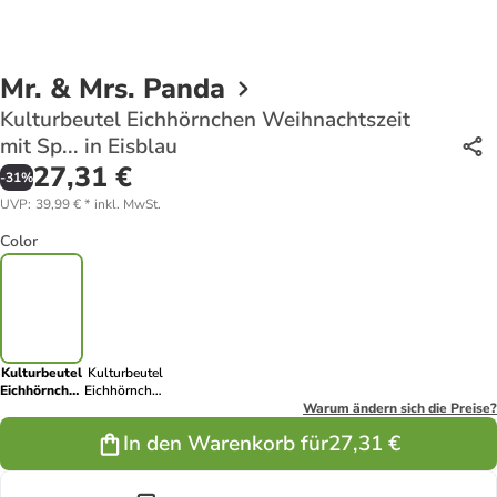
Mr. & Mrs. Panda
Kulturbeutel Eichhörnchen Weihnachtszeit
mit Sp... in Eisblau
27,31 €
-
31
%
UVP
:
39,99 €
*
inkl. MwSt.
Color
Kulturbeutel
Kulturbeutel
Eichhörnchen
Eichhörnchen
Weihnachtszeit
Weihnachtszeit
Warum ändern sich die Preise?
mit Sp... in
mit Sp... in
In den Warenkorb für
27,31 €
Eisblau
Weiß