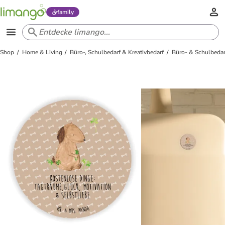
family
Shop
Home & Living
Büro-, Schulbedarf & Kreativbedarf
Büro- & Schulbedar