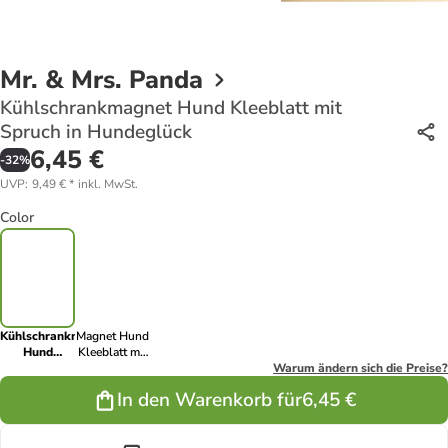
Mr. & Mrs. Panda
Kühlschrankmagnet Hund Kleeblatt mit
Spruch in Hundeglück
6,45 €
-
32
%
UVP
:
9,49 €
*
inkl. MwSt.
Color
Kühlschrankmagnet
Magnet Hund
Hund
Kleeblatt mit
Kleeblatt
Spruch in
Warum ändern sich die Preise?
mit Spruch in
Weiß
In den Warenkorb für
6,45 €
Hundeglück