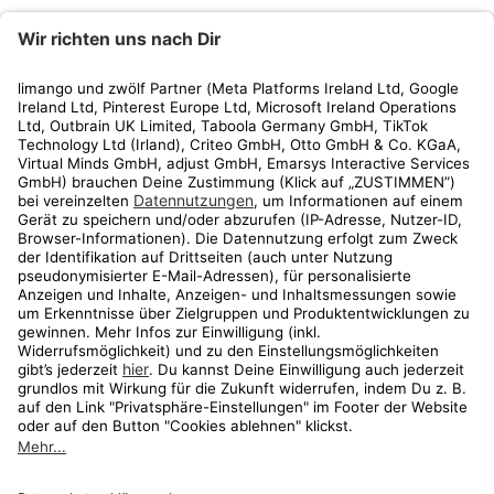
limango
Rechtliches
Kundenservice
Shop
Aktionen
Travel