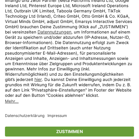
Kundenservice
Shop
Aktionen
Travel
limango.nl
limango.pl
* Streichpreise entsprechen der unverbindlichen Preisempfehlung des