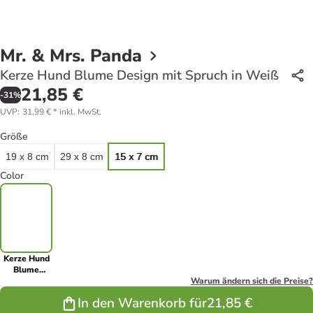
Mr. & Mrs. Panda
Kerze Hund Blume Design mit Spruch in Weiß
21,85 €
-
31
%
UVP
:
31,99 €
*
inkl. MwSt.
Größe
19 x 8 cm
29 x 8 cm
15 x 7 cm
Color
Kerze Hund
Blume
Design mit
Warum ändern sich die Preise?
Spruch in
In den Warenkorb für
21,85 €
Weiß