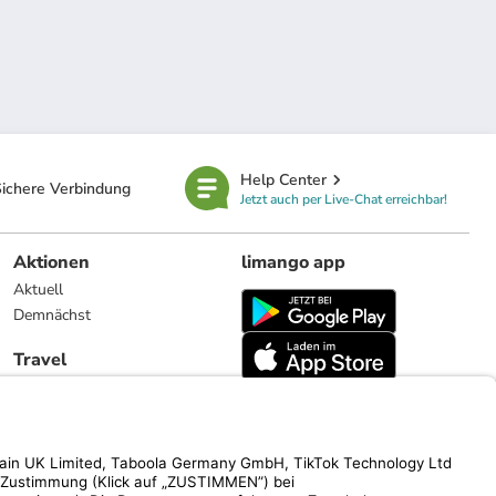
Help Center
ichere Verbindung
Jetzt auch per Live-Chat erreichbar!
Aktionen
limango app
Aktuell
Demnächst
Travel
Reiseangebote