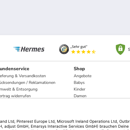
S
undenservice
Shop
ieferung & Versandkosten
Angebote
ücksendungen / Reklamationen
Babys
mwelt & Entsorgung
Kinder
ertrag widerrufen
Damen
esetzliche Gewährleistung und Reparatur
Herren
Wohnen
Trachten
Marken