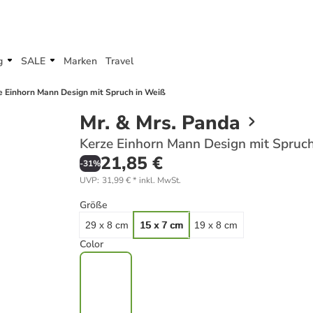
g
SALE
Marken
Travel
e Einhorn Mann Design mit Spruch in Weiß
Mr. & Mrs. Panda
Kerze Einhorn Mann Design mit Spruc
21,85 €
-
31
%
UVP
:
31,99 €
*
inkl. MwSt.
Größe
29 x 8 cm
15 x 7 cm
19 x 8 cm
Color