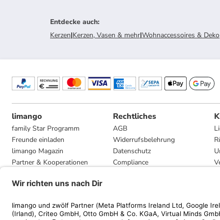
Entdecke auch
:
Kerzen
|
Kerzen, Vasen & mehr
|
Wohnaccessoires & Deko
limango
Rechtliches
K
family Star Programm
AGB
L
Freunde einladen
Widerrufsbelehrung
R
limango Magazin
Datenschutz
U
Partner & Kooperationen
Compliance
V
Jobs
Impressum
G
Presse
Privatsphäre-Einstellungen
Mediadaten
Geschenkgutscheinbedingungen