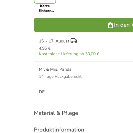
Kerze
Einhorn
Mann Design
mit Spruch in
In den
Weiß
15. - 17. August
4,95 €
Kostenlose Lieferung ab 30,00 €
Mr. & Mrs. Panda
14 Tage Rückgaberecht
DE
Material & Pflege
Produktinformation