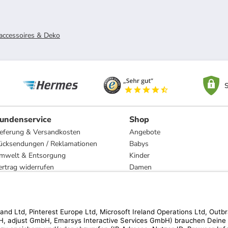
ccessoires & Deko
S
undenservice
Shop
ieferung & Versandkosten
Angebote
ücksendungen / Reklamationen
Babys
mwelt & Entsorgung
Kinder
ertrag widerrufen
Damen
esetzliche Gewährleistung und Reparatur
Herren
Wohnen
Trachten
Marken