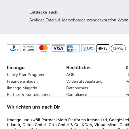
Entdecke auch
:
Schilder, Tafeln & Memoboards
|
Wanddekoration
|
Wohna
limango
Rechtliches
K
family Star Programm
AGB
L
Freunde einladen
Widerrufsbelehrung
R
limango Magazin
Datenschutz
U
Partner & Kooperationen
Compliance
V
Jobs
Impressum
G
Presse
Privatsphäre-Einstellungen
Mediadaten
Geschenkgutscheinbedingungen