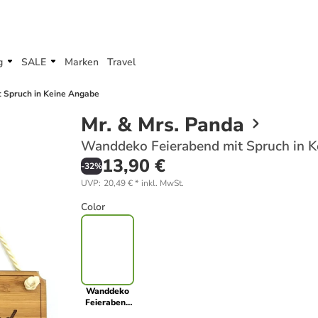
g
SALE
Marken
Travel
 Spruch in Keine Angabe
Mr. & Mrs. Panda
Wanddeko Feierabend mit Spruch in 
13,90 €
-
32
%
UVP
:
20,49 €
*
inkl. MwSt.
Color
Wanddeko
Feierabend
mit Spruch in