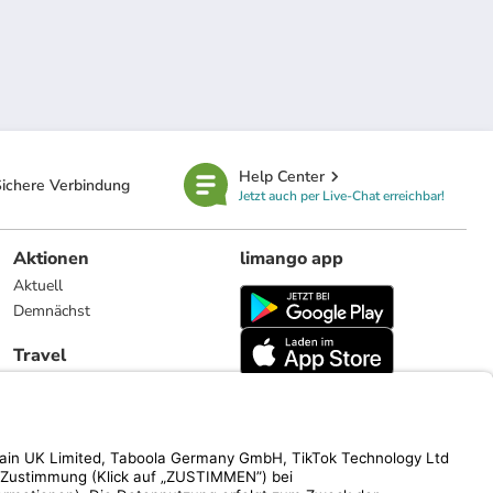
Help Center
ichere Verbindung
Jetzt auch per Live-Chat erreichbar!
Aktionen
limango app
Aktuell
Demnächst
Travel
Reiseangebote