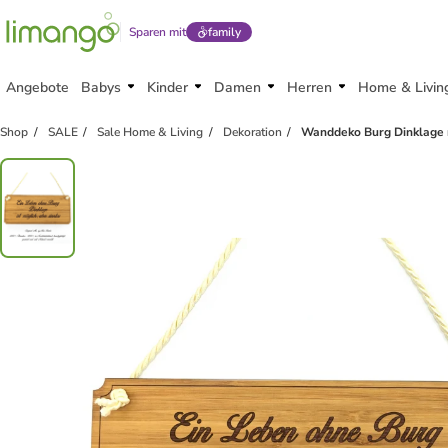
Sparen mit
family
Angebote
Babys
Kinder
Damen
Herren
Home & Livin
Shop
SALE
Sale Home & Living
Dekoration
Wanddeko Burg Dinklage 