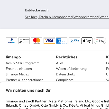
Entdecke auch
:
Schilder, Tafeln & Memoboards
|
Wanddekoration
|
Wohna
limango
Rechtliches
K
family Star Programm
AGB
L
Freunde einladen
Widerrufsbelehrung
R
limango Magazin
Datenschutz
U
Partner & Kooperationen
Compliance
V
Jobs
Impressum
G
Presse
Privatsphäre-Einstellungen
Mediadaten
Geschenkgutscheinbedingungen