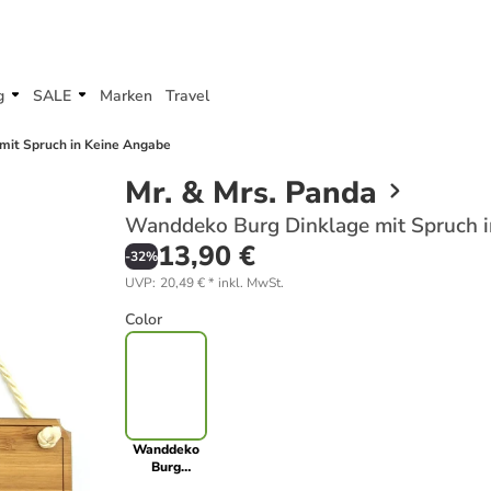
g
SALE
Marken
Travel
mit Spruch in Keine Angabe
Mr. & Mrs. Panda
Wanddeko Burg Dinklage mit Spruch 
13,90 €
-
32
%
UVP
:
20,49 €
*
inkl. MwSt.
Color
Wanddeko
Burg
Dinklage mit