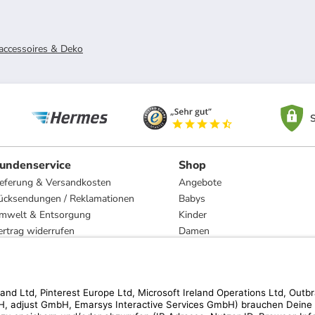
ccessoires & Deko
S
undenservice
Shop
ieferung & Versandkosten
Angebote
ücksendungen / Reklamationen
Babys
mwelt & Entsorgung
Kinder
ertrag widerrufen
Damen
esetzliche Gewährleistung und Reparatur
Herren
Wohnen
Trachten
Marken