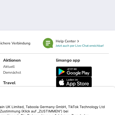
Help Center
ichere Verbindung
Jetzt auch per Live-Chat erreichbar!
Aktionen
limango app
Aktuell
Demnächst
Travel
Reiseangebote