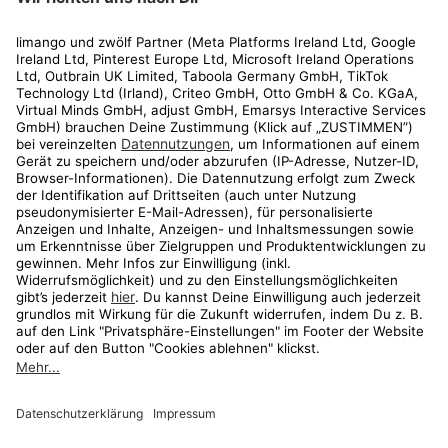
Rechtliches
Kundenservice
Shop
Aktionen
Travel
limango.nl
limango.pl