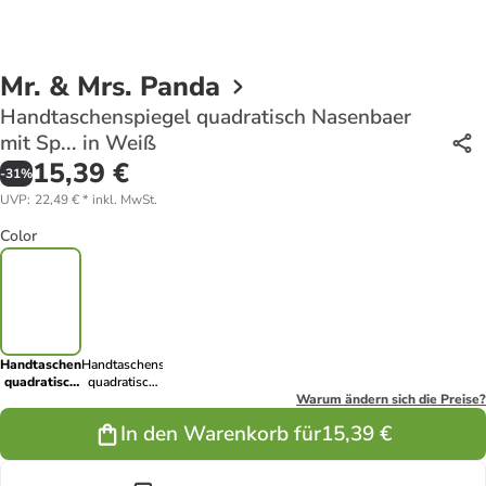
Mr. & Mrs. Panda
Handtaschenspiegel quadratisch Nasenbaer
mit Sp... in Weiß
15,39 €
-
31
%
UVP
:
22,49 €
*
inkl. MwSt.
Color
Handtaschenspiegel
Handtaschenspiegel
quadratisch
quadratisch
Nasenbaer
Nasenbaer
Warum ändern sich die Preise?
mit Sp... in
mit Sp... in
In den Warenkorb für
15,39 €
Weiß
Gelb Pastell