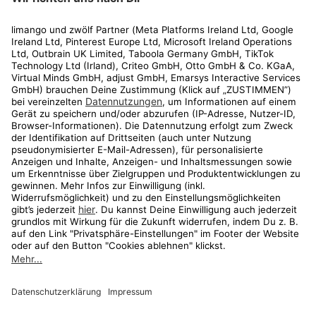
Rechtliches
Kundenservice
Shop
Aktionen
Travel
limango.nl
limango.pl