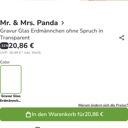
Mr. & Mrs. Panda
Gravur Glas Erdmännchen ohne Spruch in
Transparent
20,86 €
-
31
%
UVP
:
30,49 €
*
inkl. MwSt.
Color
Gravur Glas
Erdmännchen
ohne Spruch
Warum ändern sich die Preise?
in
In den Warenkorb für
20,86 €
Transparent